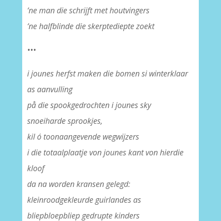
‘ne man die schrijft met houtvingers
‘ne halfblinde die skerptediepte zoekt
•••
i jounes herfst maken die bomen si winterklaar
as aanvulling
på die spookgedrochten i jounes sky
snoeiharde sprookjes,
kil ó toonaangevende wegwijzers
i die totaalplaatje von jounes kant von hierdie
kloof
da na worden kransen gelegd:
kleinroodgekleurde guirlandes as
bliepbloepbliep gedrupte kinders