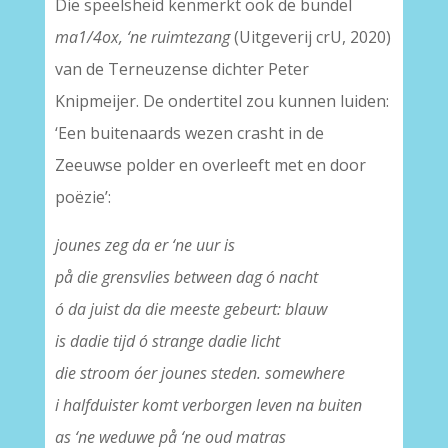
Die speelsheid kenmerkt ook de bundel
ma1/4ox, ‘ne ruimtezang
(Uitgeverij crU, 2020)
van de Terneuzense dichter Peter
Knipmeijer. De ondertitel zou kunnen luiden:
‘Een buitenaards wezen crasht in de
Zeeuwse polder en overleeft met en door
poëzie’:
jounes zeg da er ‘ne uur is
på die grensvlies between dag ó nacht
ó da juist da die meeste gebeurt: blauw
is dadie tijd ó strange dadie licht
die stroom o´er jounes steden. somewhere
i halfduister komt verborgen leven na buiten
as ‘ne weduwe på ‘ne oud matras