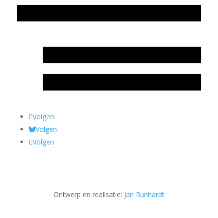
Privacyverklaring Stichting Literatuursite Meander
In memoriam Rob de Vos
Rob de Vos – prijs
Volgen
Volgen
Volgen
Ontwerp en realisatie:
Jan Runhardt