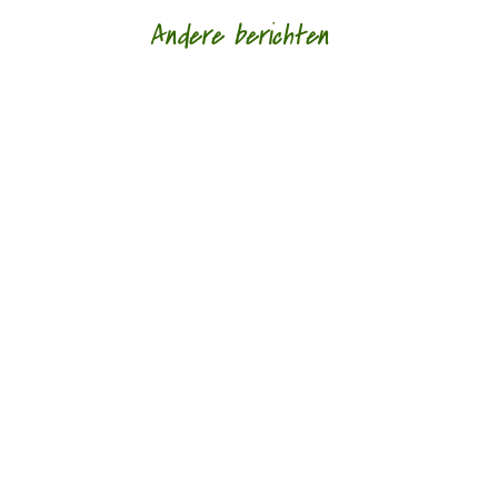
Andere berichten
Afscheid in al haar gedaantes door Sander
Ausems - - Lagen van glas is de nieuwe bundel
van Daniël Franck. Tegenwoordig bestaan de
meeste...
Troost door samenspraak door Anneruth Wibaut