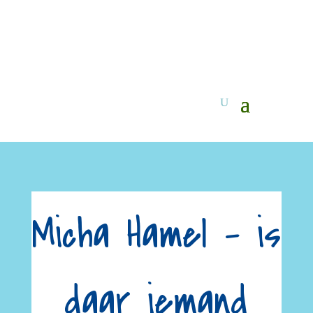
Micha Hamel – is
daar iemand