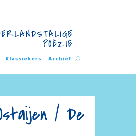
DERLANDSTALIGE
POËZIE
Klassiekers
Archief
staijen / De