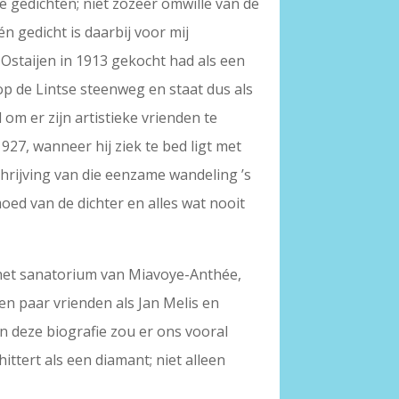
 gedichten; niet zozeer omwille van de
n gedicht is daarbij voor mij
 Ostaijen in 1913 gekocht had als een
 op de Lintse steenweg en staat dus als
om er zijn artistieke vrienden te
1927, wanneer hij ziek te bed ligt met
chrijving van die eenzame wandeling ’s
moed van de dichter en alles wat nooit
in het sanatorium van Miavoye-Anthée,
en paar vrienden als Jan Melis en
an deze biografie zou er ons vooral
ttert als een diamant; niet alleen