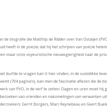
 de biografie die Matthijs de Ridder over Van Ostaijen (PVO)
uid heeft in de poëzie; dat hij het schrijven van poëzie hele
lleen maar onze voyeuristische nieuwsgierigheid naar de pri
niet durfde te vragen kan U hier vinden, in de vuistdikke le
 neemt (704 pagina’s), kan men de fascinatie aflezen die de
et werk van PVO, in de verf te zetten. Dagen en uren moet h
 bezoeken van vrienden en nakomelingen van verwanten uit d
nderzoekers: Gerrit Borgers, Marc Reynebeau en Geert Buel