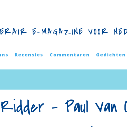
TERAIR E-MAGAZINE VOOR NE
mns
Recensies
Commentaren
Gedichten
 Ridder – Paul Van O