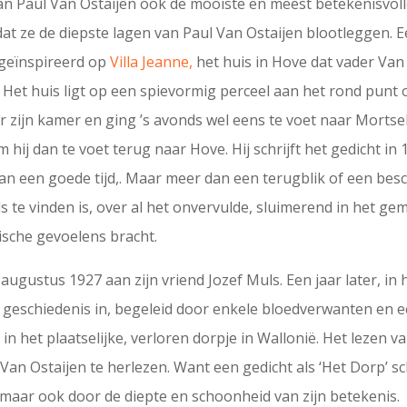
n Paul Van Ostaijen ook de mooiste en meest betekenisvolle
dat ze de diepste lagen van Paul Van Ostaijen blootleggen. Eé
s geïnspireerd op
Villa Jeanne,
het huis in Hove dat vader Van
e. Het huis ligt op een spievormig perceel aan het rond punt
 zijn kamer en ging ’s avonds wel eens te voet naar Mortsel 
hij dan te voet terug naar Hove. Hij schrijft het gedicht in 
aan een goede tijd,. Maar meer dan een terugblik of een bes
ls te vinden is, over al het onvervulde, sluimerend in het ge
ische gevoelens bracht.
 augustus 1927 aan zijn vriend Jozef Muls. Een jaar later, 
de geschiedenis in, begeleid door enkele bloedverwanten en e
n het plaatselijke, verloren dorpje in Wallonië. Het lezen v
n Ostaijen te herlezen. Want een gedicht als ‘Het Dorp’ schi
, maar ook door de diepte en schoonheid van zijn betekenis.