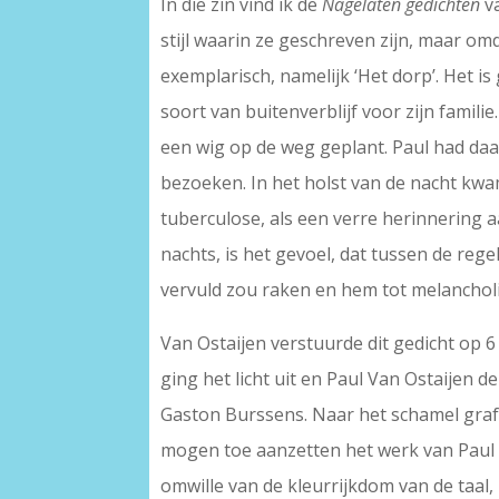
In die zin vind ik de
Nagelaten gedichten
va
stijl waarin ze geschreven zijn, maar om
exemplarisch, namelijk ‘Het dorp’. Het i
soort van buitenverblijf voor zijn famili
een wig op de weg geplant. Paul had daar
bezoeken. In het holst van de nacht kwam 
tuberculose, als een verre herinnering 
nachts, is het gevoel, dat tussen de rege
vervuld zou raken en hem tot melanchol
Van Ostaijen verstuurde dit gedicht op 6
ging het licht uit en Paul Van Ostaijen 
Gaston Burssens. Naar het schamel graf i
mogen toe aanzetten het werk van Paul Va
omwille van de kleurrijkdom van de taal