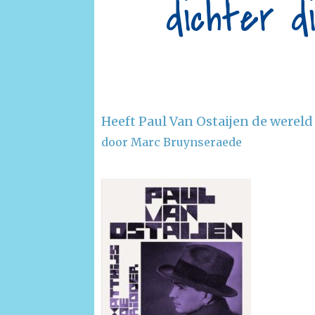
dichter d
Heeft Paul Van Ostaijen de werel
door Marc Bruynseraede
–