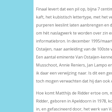
Finaal levert dat een pil op, bijna 7 ce
kaft, het kubistisch lettertype, met het
purperen leeslint laten aanbrengen en di
om hét naslagwerk te worden over zin en
informatiebron. In december 1995/maar
Ostaijen, naar aanleiding van de 100ste 
Een aantal eminente Van Ostaijen-kenner
Musschoot, Annie Reniers, Jan Lampo en
ik daar een verwijzing naar. Is dit een g
toch mogen verwachten dat hij dan ook 
Hoe komt Matthijs de Ridder ertoe om, me
Ridder, geboren in Apeldoorn in 1978, k
in, en gefascineerd door, het werk van V