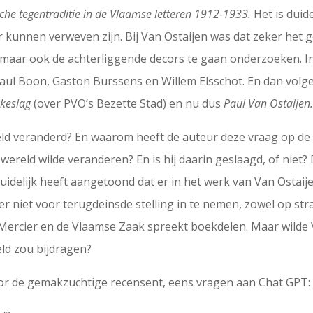
ische tegentraditie in de Vlaamse letteren 1912-1933.
Het is duide
ar kunnen verweven zijn. Bij Van Ostaijen was dat zeker het 
n maar ook de achterliggende decors te gaan onderzoeken. I
aul Boon, Gaston Burssens en Willem Elsschot. En dan volg
keslag
(over PVO’s Bezette Stad) en nu dus
Paul Van Ostaijen.
eld veranderd? En waarom heeft de auteur deze vraag op de c
wereld wilde veranderen? En is hij daarin geslaagd, of niet?
erduidelijk heeft aangetoond dat er in het werk van Van Osta
r niet voor terugdeinsde stelling in te nemen, zowel op straa
Mercier en de Vlaamse Zaak spreekt boekdelen. Maar wilde Va
eld zou bijdragen?
oor de gemakzuchtige recensent, eens vragen aan Chat GPT: