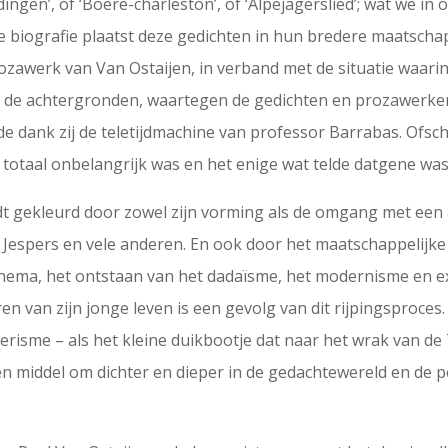
dingen’, of ‘Boere-charleston’, of ‘Alpejagerslied’; wat we 
e biografie plaatst deze gedichten in hun bredere maatschap
awerk van Van Ostaijen, in verband met de situatie waarin h
hij de achtergronden, waartegen de gedichten en prozawerken
ede dank zij de teletijdmachine van professor Barrabas. Ofsc
 totaal onbelangrijk was en het enige wat telde datgene was
dt gekleurd door zowel zijn vorming als de omgang met een a
s Jespers en vele anderen. En ook door het maatschappelijke
nema, het ontstaan van het dadaïsme, het modernisme en exp
en van zijn jonge leven is een gevolg van dit rijpingsproces. 
erisme – als het kleine duikbootje dat naar het wrak van de
n middel om dichter en dieper in de gedachtewereld en de pe