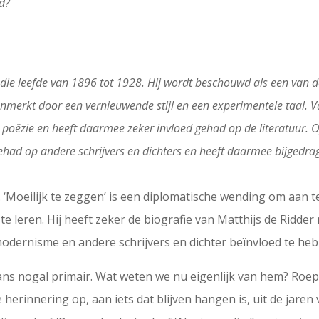
d?
die leefde van 1896 tot 1928. Hij wordt beschouwd als een van de
kenmerkt door een vernieuwende stijl en een experimentele taal. 
oëzie en heeft daarmee zeker invloed gehad op de literatuur. Of
 gehad op andere schrijvers en dichters en heeft daarmee bijgedra
 ‘Moeilijk te zeggen’ is een diplomatische wending om aan te
ij te leren. Hij heeft zeker de biografie van Matthijs de Ridd
odernisme en andere schrijvers en dichter beïnvloed te hebbe
ns nogal primair. Wat weten we nu eigenlijk van hem? Roept
herinnering op, aan iets dat blijven hangen is, uit de jaren 