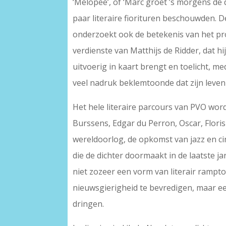
‘Melopee’, of ‘Marc groet ’s morgens de 
paar literaire fiorituren beschouwden. D
onderzoekt ook de betekenis van het proz
verdienste van Matthijs de Ridder, dat 
uitvoerig in kaart brengt en toelicht, m
veel nadruk beklemtoonde dat zijn leven
Het hele literaire parcours van PVO wor
Burssens, Edgar du Perron, Oscar, Flori
wereldoorlog, de opkomst van jazz en ci
die de dichter doormaakt in de laatste jar
niet zozeer een vorm van literair rampto
nieuwsgierigheid te bevredigen, maar ee
dringen.