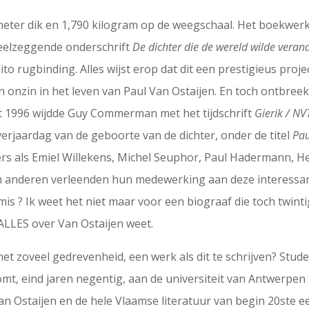
ntimeter dik en 1,790 kilogram op de weegschaal. Het boekwe
 veelzeggende onderschrift
De dichter die de wereld wilde veran
to rugbinding. Alles wijst erop dat dit een prestigieus proj
 onzin in het leven van Paul Van Ostaijen. En toch ontbreek
t 1996 wijdde Guy Commerman met het tijdschrift
Gierik / NV
verjaardag van de geboorte van de dichter, onder de titel
Pau
s als Emiel Willekens, Michel Seuphor, Paul Hadermann, He
 anderen verleenden hun medewerking aan deze interessante
emis ? Ik weet het niet maar voor een biograaf die toch twint
ALLES over Van Ostaijen weet.
t zoveel gedrevenheid, een werk als dit te schrijven? Stude
omt, eind jaren negentig, aan de universiteit van Antwerp
an Ostaijen en de hele Vlaamse literatuur van begin 20ste eeu