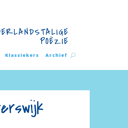
DERLANDSTALIGE
POËZIE
Klassiekers
Archief
erswijk