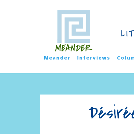
LI
Meander
Interviews
Colu
Désiré