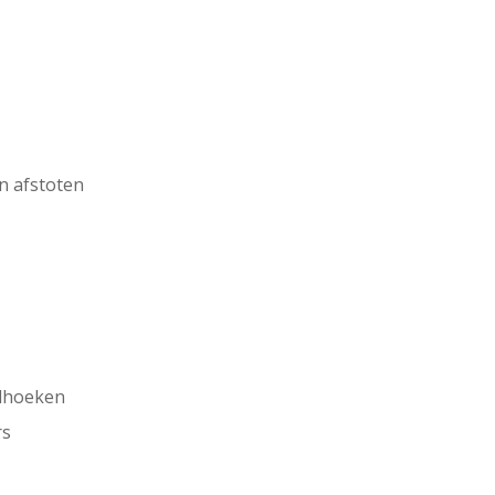
n afstoten
ndhoeken
rs