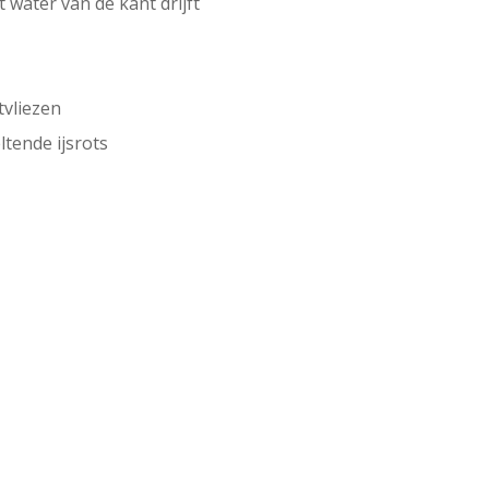
t water van de kant drijft
tvliezen
ltende ijsrots