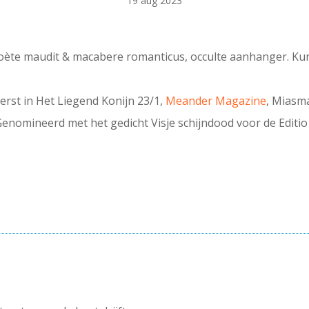
19 aug 2023
poète maudit & macabere romanticus, occulte aanhanger. Kun
eerst in Het Liegend Konijn 23/1,
Meander Magazine
, Miasm
Genomineerd met het gedicht Visje schijndood voor de Editio