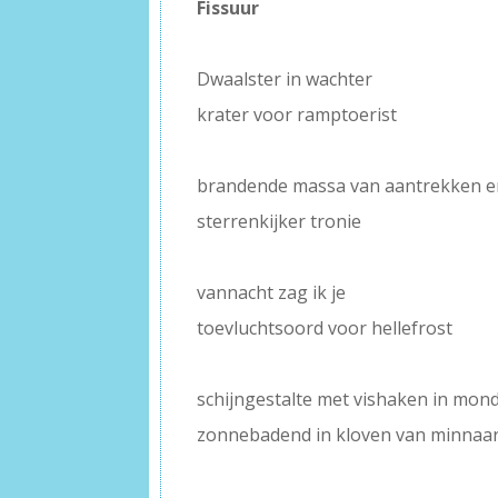
Fissuur
–
Dwaalster in wachter
krater voor ramptoerist
–
brandende massa van aantrekken e
sterrenkijker tronie
–
vannacht zag ik je
toevluchtsoord voor hellefrost
–
schijngestalte met vishaken in mo
zonnebadend in kloven van minnaa
–