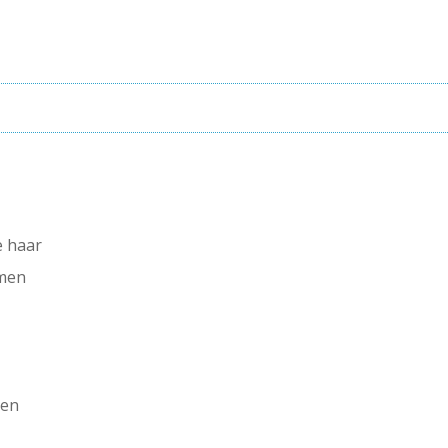
e haar
emen
ten