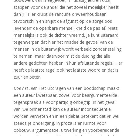
bouwwerk van meegevoel, milddadigheid en opzij
stappen voor de ander die het zoveel moeilijker heeft
dan jij. Hier kruipt de rancune onweerhoudbaar
tevoorschijn en snijdt de afgunst op ‘de zorgeloos
levenden’ de openbare menselijkheid de pas af. Niets
menselijks is ook de dichter vreemd. Je kunt uiteraard
tegenwerpen dat hier het misdeelde gevoel van de
mensen in de buitenwijk wordt verbeeld zonder stelling
te nemen, maar daarvoor mist de duiding die alle
andere gedichten hebben in hun afsluitende regels. Hier
heeft de laatste regel ook het laatste woord en dat is
zuur en bitter.
Doe het niet.
Het uitdragen van een boodschap maakt
een auteur kwetsbaar, zowel voor beargumenteerde
tegenspraak als voor partijdig onbegrip. In het geval
van ‘De binnenstad’ kan de auteur inconsequentie
worden verweten en in een debat betekent dat vrijwel
steeds je ondergang. In proza is er ruimte voor
opbouw, argumentatie, uitwerking en voorbereidende