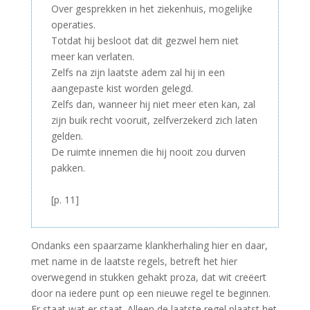
Over gesprekken in het ziekenhuis, mogelijke
operaties.
Totdat hij besloot dat dit gezwel hem niet
meer kan verlaten.
Zelfs na zijn laatste adem zal hij in een
aangepaste kist worden gelegd.
Zelfs dan, wanneer hij niet meer eten kan, zal
zijn buik recht vooruit, zelfverzekerd zich laten
gelden.
De ruimte innemen die hij nooit zou durven
pakken.
–
[p. 11]
Ondanks een spaarzame klankherhaling hier en daar,
met name in de laatste regels, betreft het hier
overwegend in stukken gehakt proza, dat wit creëert
door na iedere punt op een nieuwe regel te beginnen.
Er staat wat er staat. Alleen de laatste regel plaatst het