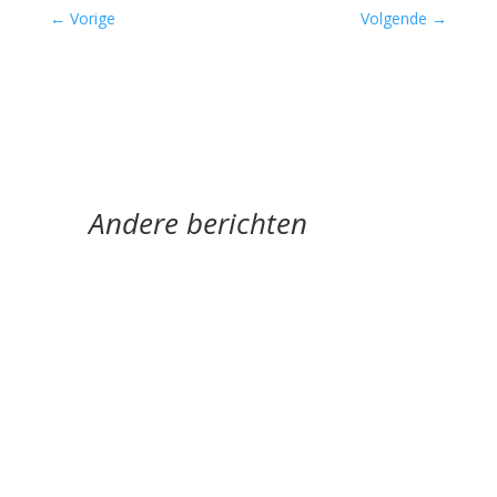
←
Vorige
Volgende
→
Andere berichten
Pijn verwerkt in poëzie door Taco van Peijpe - -
Voorin deze bundel staat het oude
kinderliedje:‘schipper mag ik overvaren, ja of nee
/...