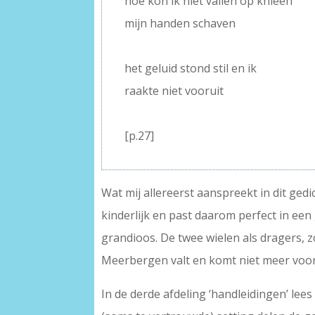
hoe kon ik niet vallen op knieën
mijn handen schaven
–
het geluid stond stil en ik
raakte niet vooruit
–
[p.27]
Wat mij allereerst aanspreekt in dit gedi
kinderlijk en past daarom perfect in een 
grandioos. De twee wielen als dragers, z
Meerbergen valt en komt niet meer vooru
In de derde afdeling ‘handleidingen’ lees 