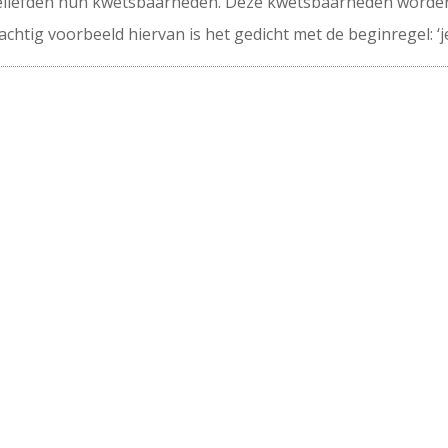
geliefden hun kwetsbaarheden. Deze kwetsbaarheden worden 
chtig voorbeeld hiervan is het gedicht met de beginregel: ‘je