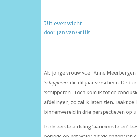
Uit evenwicht
door Jan van Gulik
–
–
Als jonge vrouw voer Anne Meerbergen ee
Schipperen
, die dit jaar verscheen. De b
‘schipperen’. Toch kom ik tot de conclusi
afdelingen, zo zal ik laten zien, raakt d
binnenwereld in drie perspectieven op u
In de eerste afdeling ‘aanmonsteren’ le
periode op het water als ‘de dagen van e