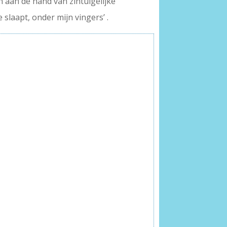
aan de hand van zintuigelijke
 slaapt, onder mijn vingers’ .