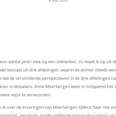
8 nov 2023
n aantal jaren mee op een olietanker, zo maak ik op uit d
undel bestaat uit drie afdelingen, waarin de dichter steeds ee
e dat de verschillende perspectieven in de drie afdelingen nau
e lezer in disbalans. Anne Meerbergen weet in
Schipperen
het 
nieke wijze te verwoorden.
es ik over de ervaringen van Meerbergen tijdens haar reis o
venwicht’, een leven zonder tijdbesef waarin de nachten uit