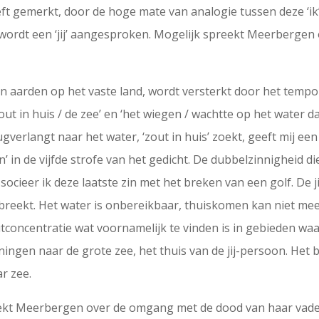
heeft gemerkt, door de hoge mate van analogie tussen deze ‘ik’
wordt een ‘jij’ aangesproken. Mogelijk spreekt Meerbergen o
an aarden op het vaste land, wordt versterkt door het tempo
 zout in huis / de zee’ en ‘het wiegen / wachtte op het water
verlangt naar het water, ‘zout in huis’ zoekt, geeft mij ee
n’ in de vijfde strofe van het gedicht. De dubbelzinnigheid d
associeer ik deze laatste zin met het breken van een golf. De
breekt. Het water is onbereikbaar, thuiskomen kan niet meer.
utconcentratie wat voornamelijk te vinden is in gebieden wa
ningen naar de grote zee, het thuis van de jij-persoon. Het
r zee.
reekt Meerbergen over de omgang met de dood van haar vader