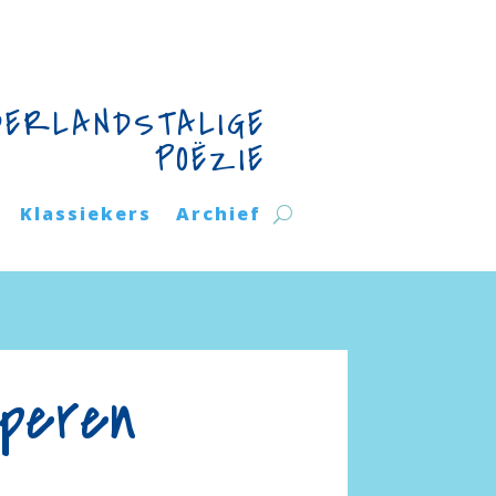
DERLANDSTALIGE
POËZIE
Klassiekers
Archief
peren