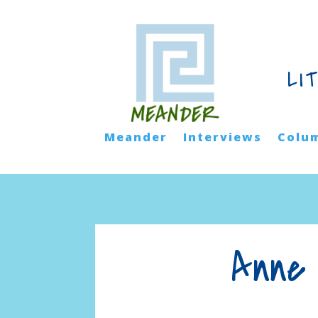
LI
Meander
Interviews
Colu
Anne