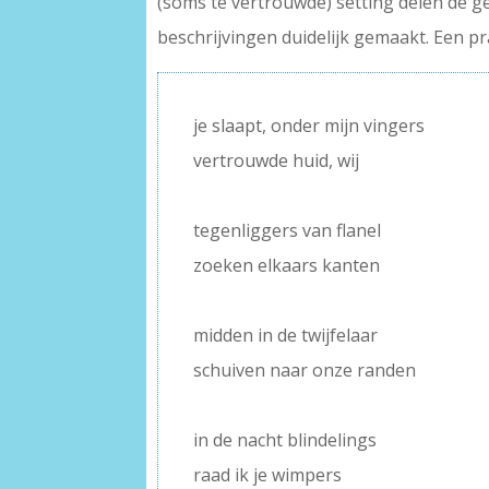
(soms te vertrouwde) setting delen de 
beschrijvingen duidelijk gemaakt. Een pra
je slaapt, onder mijn vingers
vertrouwde huid, wij
–
tegenliggers van flanel
zoeken elkaars kanten
–
midden in de twijfelaar
schuiven naar onze randen
–
in de nacht blindelings
raad ik je wimpers