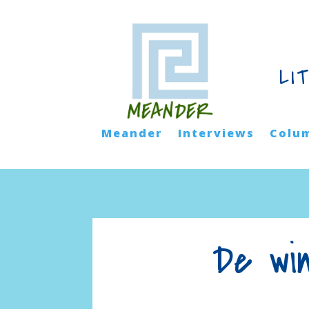
LI
Meander
Interviews
Colu
De wi