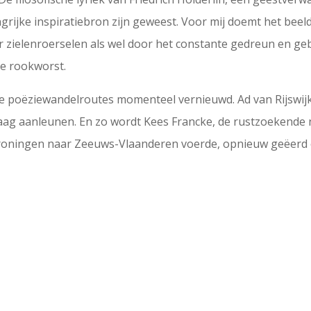
grijke inspiratiebron zijn geweest. Voor mij doemt het beeld
r zielenroerselen als wel door het constante gedreun en ge
se rookworst.
 poëziewandelroutes momenteel vernieuwd. Ad van Rijswijk 
graag aanleunen. En zo wordt Kees Francke, de rustzoekende
roningen naar Zeeuws-Vlaanderen voerde, opnieuw geëerd op