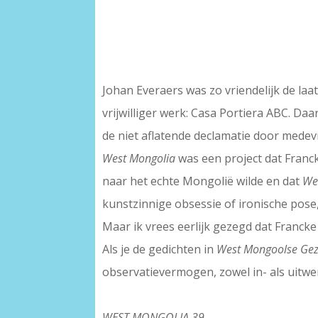
–
Johan Everaers was zo vriendelijk de la
vrijwilliger werk: Casa Portiera ABC. Da
de niet aflatende declamatie door medevri
West Mongolia
was een project dat Francke
naar het echte Mongolië wilde en dat
We
kunstzinnige obsessie of ironische pose,
Maar ik vrees eerlijk gezegd dat Franck
Als je de gedichten in
West Mongoolse Ge
observatievermogen, zowel in- als uitwe
–
WEST MONGOLIA 39