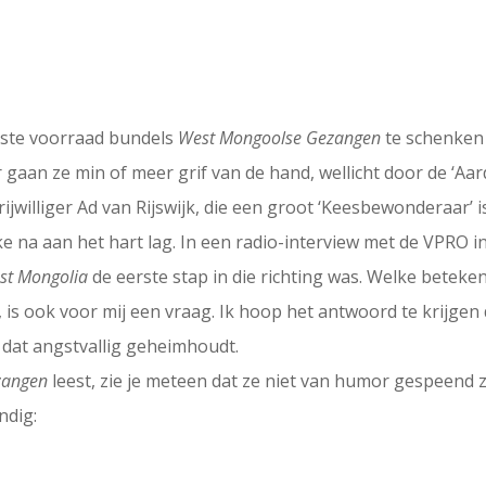
atste voorraad bundels
West Mongoolse Gezangen
te schenken 
ar gaan ze min of meer grif van de hand, wellicht door de ‘A
jwilliger Ad van Rijswijk, die een groot ‘Keesbewonderaar’ i
 na aan het hart lag. In een radio-interview met de VPRO in 1
st Mongolia
de eerste stap in die richting was. Welke beteke
 is ook voor mij een vraag. Ik hoop het antwoord te krijgen
e dat angstvallig geheimhoudt.
zangen
leest, zie je meteen dat ze niet van humor gespeend z
ndig: