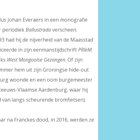
ldus Johan Everaers in een monografie
r periodiek
Ballustrada
verscheen.
3 had hij de nijverheid van de Maasstad
iceerde in zijn eenmanstijdschrift
PRIëM
.
eks
West Mongoolse Gezangen
. Of zijn
ommer hem uit zijn Groningse hide-out
Domburg woonde en een oom burgemeester
t Zeeuws-Vlaamse Aardenburg, waar hij
d van langs scheurende bromfietsen).
jaar na Franckes dood, in 2016, werden ze