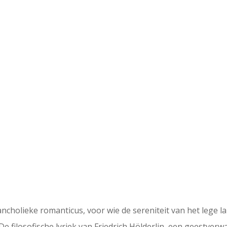
ancholieke romanticus, voor wie de sereniteit van het lege la
 filosofische lyriek van Friedrich Hölderlin, een geestverwan