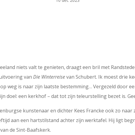
10 dec 2023
Zeeland niets valt te genieten, draagt een bril met Randstede
uitvoering van
Die Winterreise
van Schubert. Ik moest drie k
cor op weg is naar zijn laatste bestemming… Vergezeld door e
jn doel: een kerkhof – dat tot zijn teleurstelling bezet is. G
burgse kunstenaar en dichter Kees Francke ook zo naar zijn
eeftijd aan een hartstilstand achter zijn werktafel. Hij ligt 
van de Sint-Baafskerk.