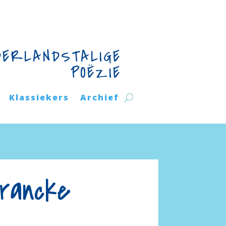
DERLANDSTALIGE
POËZIE
Klassiekers
Archief
rancke