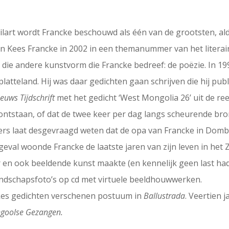
ailart wordt Francke beschouwd als één van de grootsten, a
van Kees Francke in 2002 in een themanummer van het literai
e andere kunstvorm die Francke bedreef: de poëzie. In 199
latteland. Hij was daar gedichten gaan schrijven die hij publ
euws Tijdschrift
met het gedicht ‘West Mongolia 26’ uit de re
 ontstaan, of dat de twee keer per dag langs scheurende br
eraers laat desgevraagd weten dat de opa van Francke in 
eval woonde Francke de laatste jaren van zijn leven in he
 en ook beeldende kunst maakte (en kennelijk geen last ha
andschapsfoto’s op cd met virtuele beeldhouwwerken.
ckes gedichten verschenen postuum in
Ballustrada
. Veertien 
goolse Gezangen.