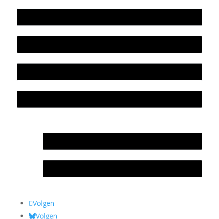
Werkwijze en medewerkers
Beleidsplan
Colofon
Privacyverklaring Stichting Literatuursite Meander
In memoriam Rob de Vos
Rob de Vos – prijs
Volgen
Volgen