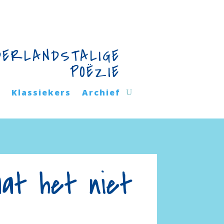
DERLANDSTALIGE
POËZIE
n
Klassiekers
Archief
aat het niet