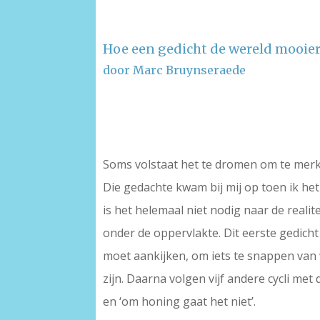
Hoe een gedicht de wereld mooie
door Marc Bruynseraede
–
–
Soms volstaat het te dromen om te merke
Die gedachte kwam bij mij op toen ik het
is het helemaal niet nodig naar de realite
onder de oppervlakte. Dit eerste gedicht
moet aankijken, om iets te snappen van w
zijn. Daarna volgen vijf andere cycli met d
en ‘om honing gaat het niet’.