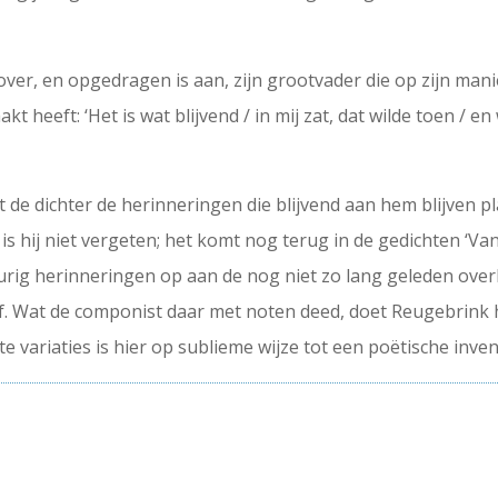
t over, en opgedragen is aan, zijn grootvader die op zijn man
kt heeft: ‘Het is wat blijvend / in mij zat, dat wilde toen / e
rekt de dichter de herinneringen die blijvend aan hem blijve
is hij niet vergeten; het komt nog terug in de gedichten ‘Van
eurig herinneringen op aan de nog niet zo lang geleden over
f. Wat de componist daar met noten deed, doet Reugebrin
e variaties is hier op sublieme wijze tot een poëtische inve