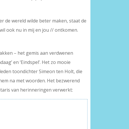
ier de wereld wilde beter maken, staat de
n wil ook nu in mij en jou // ontkomen.
n plakken – het gemis aan verdwenen
daag’ en ‘Eindspel’. Het zo mooie
leden toondichter Simeon ten Holt, die
k hem na met woorden. Het bezwerend
ntaris van herinneringen verwerkt: