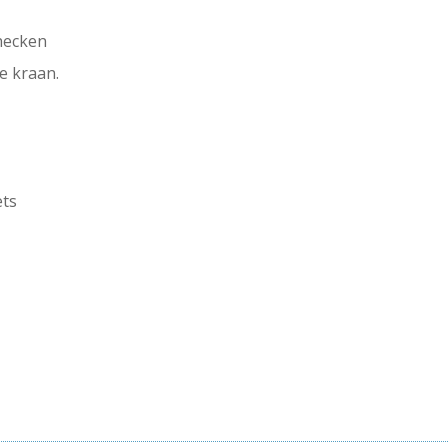
checken
e kraan.
ets