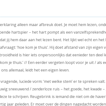
 verklaring alleen maar afbreuk doet. Je moet hem lezen, on
nde hartspier – het hart pompt als een vanzelfsprekendheid
dat jij hem daar aan het lezen bent. Het lijkt wel echt en he
afvraagt: ‘hoe kom je thuis’. Hij doet afstand van zijn eigen v
trooidheid is hier iets onpersoonlijks dat eenieder ten deel k
 je thuis.’ // Een eerder vergeten loopt voor je uit / als e
ons allemaal, leidt het een eigen leven.
vragende, luciede vorm: ‘met welke stem’ er te spreken valt. ‘
euwig sneeuwend / zenderloze ruis – het goede, het kwade – / 
eze te schrijven. Reugebrink is iemand die niet om de haverk
ertig jaar geleden. Er moet over de dingen nagedacht worde