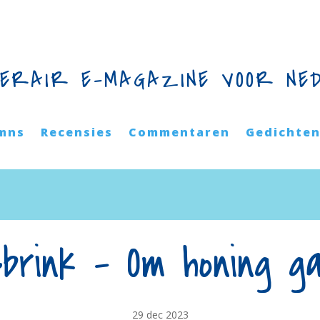
TERAIR E-MAGAZINE VOOR NE
mns
Recensies
Commentaren
Gedichte
rink – Om honing g
29 dec 2023