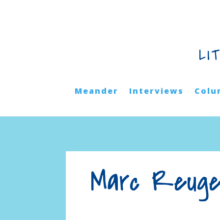
LI
Meander
Interviews
Colu
Marc Reugeb