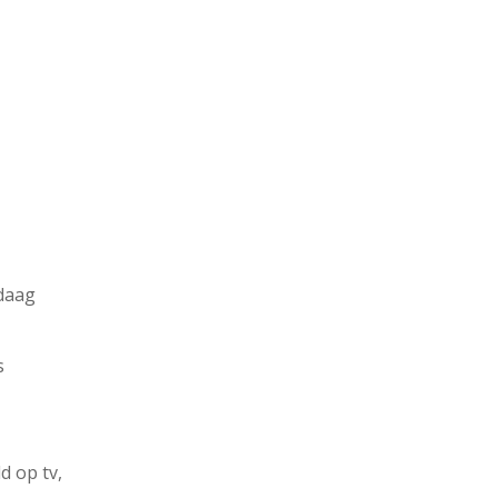
daag
s
d op tv,