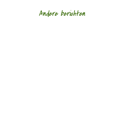
Andere berichten
De afgelopen week op de site van Meander
Recensie van de...
De afgelopen week op de site van Meander
Recensie van de...
De afgelopen week op de site van Meander