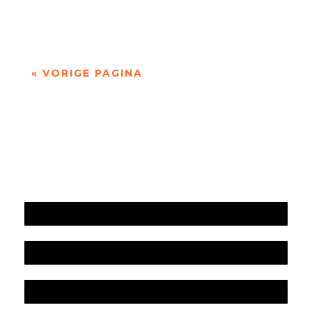
Recensie van de...
« VORIGE PAGINA
Jaarrekening 2025 en begroting 2026
Jaarverslag 2025
Jaarrekening 2024 en begroting 2025