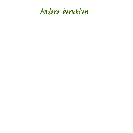
Andere berichten
‘Schrijven is mijn leeflijn zeg ik altijd maar.’ door
Alja Spaan Jacobus Bos (1943) debuteerde in
1969 met de verhalenbundel...
'Standhouden in de mallemolen' door Wim
Vandeleene foto © Damon De Backer Over
moederschap, woorden die verzorgen en...