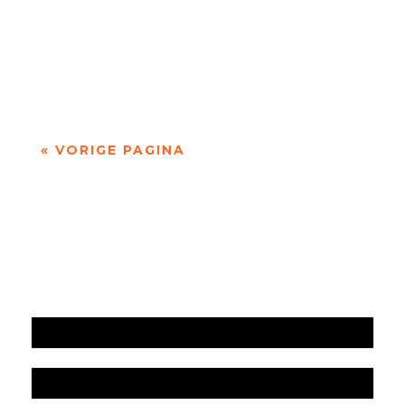
'over Pessoa's Faust: een drama in dichtvorm'
door Sander de Vaan Fernando Pessoa (1888–
1935) geldt als een van de grootste...
« VORIGE PAGINA
Jaarrekening 2025 en begroting 2026
Jaarverslag 2025