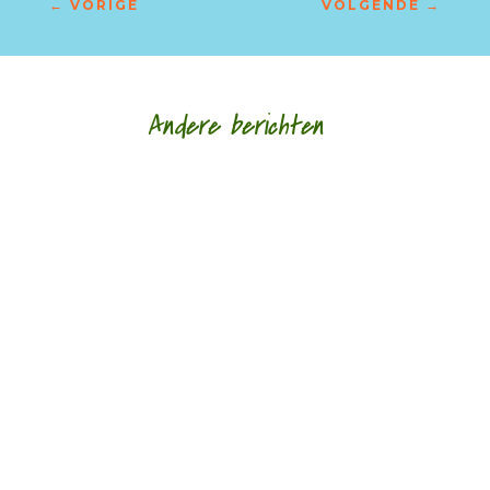
←
VORIGE
VOLGENDE
→
Andere berichten
Doordacht en weloverwogen door Hettie Marzak
- - Piet Gerbrandy is een veelzijdig auteur: hij
heeft niet alleen essays geschreven, maar...