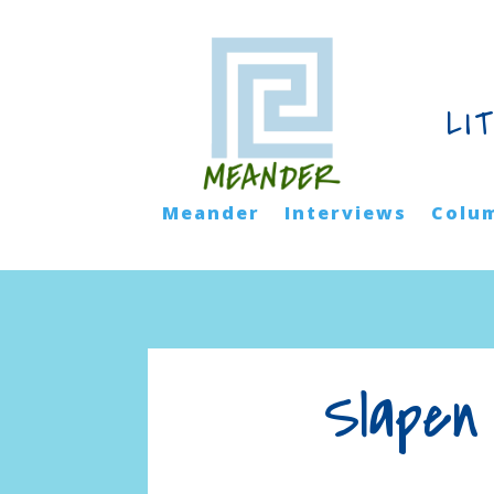
LI
Meander
Interviews
Colu
Slapen