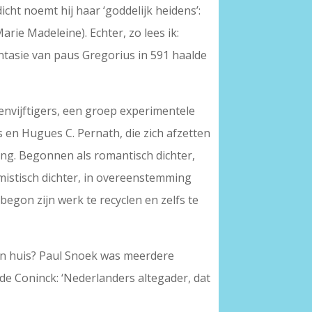
ht noemt hij haar ‘goddelijk heidens’:
ie Madeleine). Echter, zo lees ik:
tasie van paus Gregorius in 591 haalde
envijftigers, een groep experimentele
ls en Hugues C. Pernath, die zich afzetten
ming. Begonnen als romantisch dichter,
imistisch dichter, in overeenstemming
begon zijn werk te recyclen en zelfs te
één huis? Paul Snoek was meerdere
 de Coninck: ‘Nederlanders altegader, dat