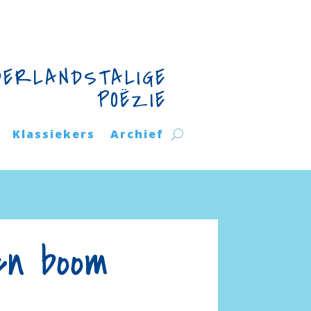
DERLANDSTALIGE
POËZIE
Klassiekers
Archief
en boom