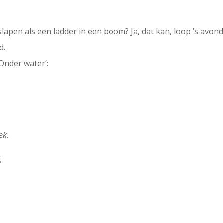
slapen als een ladder in een boom? Ja, dat kan, loop ’s avo
d.
Onder water’:
ek.
,