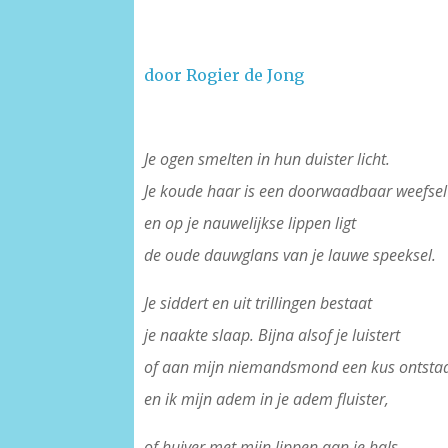
door Rogier de Jong
Je ogen smelten in hun duister licht.
Je koude haar is een doorwaadbaar weefsel
en op je nauwelijkse lippen ligt
de oude dauwglans van je lauwe speeksel.
Je siddert en uit trillingen bestaat
je naakte slaap. Bijna alsof je luistert
of aan mijn niemandsmond een kus ontsta
en ik mijn adem in je adem fluister,
of huiver met mijn lippen aan je hals