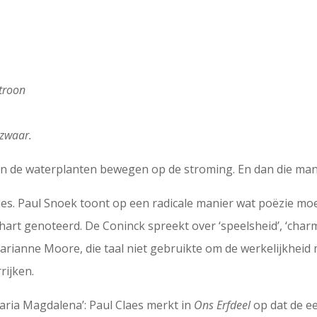
 troon
zwaar.
en en de waterplanten bewegen op de stroming. En dan die man
e les. Paul Snoek toont op een radicale manier wat poëzie mo
t genoteerd. De Coninck spreekt over ‘speelsheid’, ‘charma
ianne Moore, die taal niet gebruikte om de werkelijkheid 
rijken.
Maria Magdalena’: Paul Claes merkt in
Ons Erfdeel
op dat de e