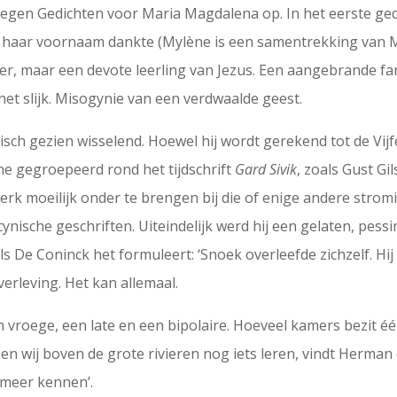
negen Gedichten voor Maria Magdalena op. In het eerste gedic
e haar voornaam dankte (Mylène is een samentrekking van Mar
, maar een devote leerling van Jezus. Een aangebrande fan
et slijk. Misogynie van een verdwaalde geest.
sch gezien wisselend. Hoewel hij wordt gerekend tot de Vijf
ne gegroepeerd rond het tijdschrift
Gard Sivik
, zoals Gust Gi
 werk moeilijk onder te brengen bij die of enige andere stro
ynische geschriften. Uiteindelijk werd hij een gelaten, pess
s De Coninck het formuleert: ‘Snoek overleefde zichzelf. Hij 
verleving. Het kan allemaal.
n vroege, een late en een bipolaire. Hoeveel kamers bezit 
nnen wij boven de grote rivieren nog iets leren, vindt Herman
t meer kennen’.