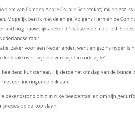
oniem van Edmond André Coralie Schietekat) mij enigszins i
n. Mogelijk ben ik niet de enige. Volgens Herman de Coninc
land nog nauwelijks bekend. ‘Dat stemde me triest. Snoek b
Nederlandse taal.’
iatie, zeker voor een Nederlander, want enigszins hyper is 
kke finale over ‘wijn die verdwijnt in rode zijde’.
 beeldend kunstenaar. Hij sierde het omslag van de bundel op
zer met een indringende blik aan.
die bekendstond om zijn rijke beeldentaal en om zijn gedurfde
r precies op de kop slaan: