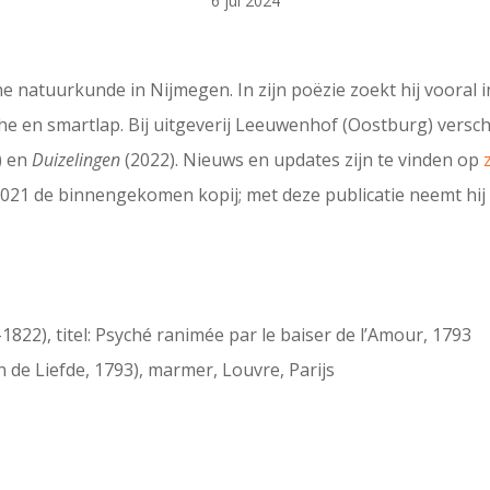
6 jul 2024
e natuurkunde in Nijmegen. In zijn poëzie zoekt hij vooral 
che en smartlap. Bij uitgeverij Leeuwenhof (Oostburg) vers
) en
Duizelingen
(2022). Nieuws en updates zijn te vinden op
21 de binnengekomen kopij; met deze publicatie neemt hij 
1822), titel: Psyché ranimée par le baiser de l’Amour, 1793
 de Liefde, 1793), marmer, Louvre, Parijs