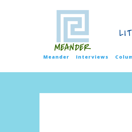
LI
Meander
Interviews
Colu