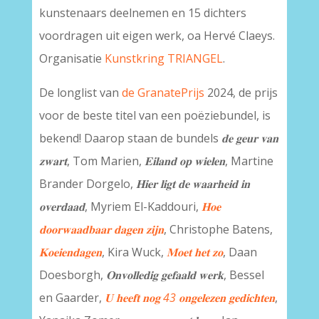
kunstenaars deelnemen en 15 dichters
voordragen uit eigen werk, oa Hervé Claeys.
Organisatie
Kunstkring TRIANGEL
.
De longlist van
de GranatePrijs
2024, de prijs
voor de beste titel van een poëziebundel, is
bekend! Daarop staan de bundels
𝐝𝐞 𝐠𝐞𝐮𝐫 𝐯𝐚𝐧
𝐳𝐰𝐚𝐫𝐭
, Tom Marien,
𝐄𝐢𝐥𝐚𝐧𝐝 𝐨𝐩 𝐰𝐢𝐞𝐥𝐞𝐧
, Martine
Brander Dorgelo,
𝐇𝐢𝐞𝐫 𝐥𝐢𝐠𝐭 𝐝𝐞 𝐰𝐚𝐚𝐫𝐡𝐞𝐢𝐝 𝐢𝐧
𝐨𝐯𝐞𝐫𝐝𝐚𝐚𝐝
, Myriem El-Kaddouri,
𝐇𝐨𝐞
𝐝𝐨𝐨𝐫𝐰𝐚𝐚𝐝𝐛𝐚𝐚𝐫 𝐝𝐚𝐠𝐞𝐧 𝐳𝐢𝐣𝐧
, Christophe Batens,
𝐊𝐨𝐞𝐢𝐞𝐧𝐝𝐚𝐠𝐞𝐧
, Kira Wuck,
𝐌𝐨𝐞𝐭 𝐡𝐞𝐭 𝐳𝐨
, Daan
Doesborgh,
𝐎𝐧𝐯𝐨𝐥𝐥𝐞𝐝𝐢𝐠 𝐠𝐞𝐟𝐚𝐚𝐥𝐝 𝐰𝐞𝐫𝐤
, Bessel
en Gaarder,
𝐔 𝐡𝐞𝐞𝐟𝐭 𝐧𝐨𝐠 43 𝐨𝐧𝐠𝐞𝐥𝐞𝐳𝐞𝐧 𝐠𝐞𝐝𝐢𝐜𝐡𝐭𝐞𝐧
,