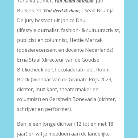
Yanaika Zomer,
𝐯𝐚𝐧 𝐧𝐚𝐚𝐦 𝐨𝐧𝐭𝐝𝐚𝐚𝐧
, Jan
Bulsink en
𝐖𝐚𝐭 𝐝𝐞𝐞𝐝
𝐢𝐤 𝐝𝐚𝐚𝐫
, Tsead Bruinja.
De jury bestaat uit Janice Deul
(lifestylejournalist, fashion- & cultuuractivist,
publicist en columnist, Hettie Marzak
(poëzierecensent en docente Nederlands),
Erna Staal (directeur van de Goudse
Bibliotheek de Chocoladefabriek), Robin
Block (winnaar van de Granate Prijs 2023,
dichter, muzikant, theatermaker en
columnist) en Gershwin Bonevacia (dichter,
schrijver en performer).
Ben je een jonge dichter (12 tot en met 18
jaar) en wil je meedoen aan de landelijke