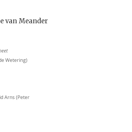
te van Meander
heet
de Wetering)
id Arns (Peter