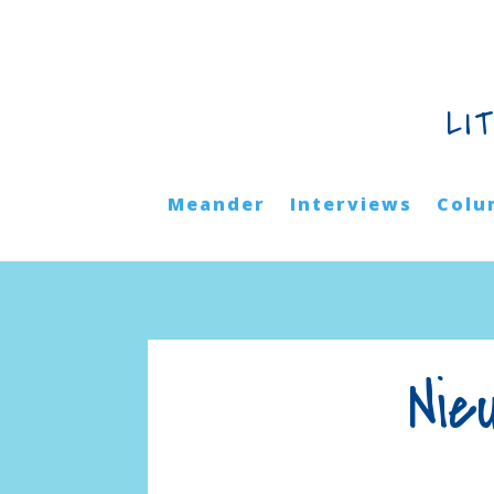
LI
Meander
Interviews
Colu
Nie