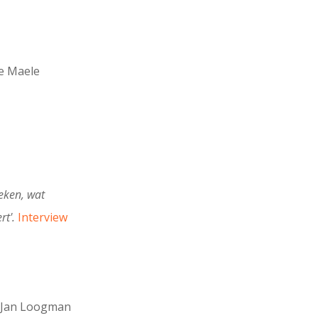
e Maele
oeken, wat
rt'.
Interview
 Jan Loogman