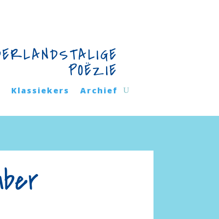
DERLANDSTALIGE
POËZIE
n
Klassiekers
Archief
mber