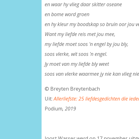
en waar hy vlieg daar skitter oseane
en bome word groen
en hy kleur my boodskap so bruin oor jou v
Want my liefde reis met jou mee,
my liefde moet soos 'n engel by jou bly,
soos vlerke, wit soos 'n engel.
Jy moet van my liefde bly weet
soos van vlerke waarmee jy nie kan vlieg ni
© Breyten Breytenbach
Uit:
Allerliefste: 25 liefdesgedichten die i
Podium
, 2019
Joost Wasser werd op 17 november uitg