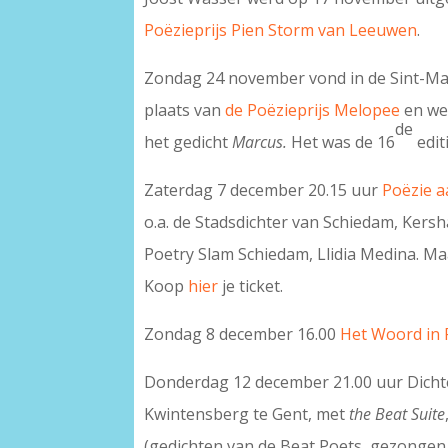
Poëzieprijs Pien Storm van Leeuwen
.
Zondag 24 november vond in de Sint-Mac
plaats van
de Poëzieprijs Melopee
en we
de
het gedicht
Marcus.
Het was de 16
edit
Zaterdag 7 december 20.15 uur
Poëzie a
o.a. de Stadsdichter van Schiedam, Kers
Poetry Slam Schiedam, Llidia Medina. Maa
Koop
hier
je ticket.
Zondag 8 december 16.00
Het Woord in
Donderdag 12 december 21.00 uur Dichte
Kwintensberg te Gent, met
the Beat Suite
(gedichten van de Beat Poets, gezongen 