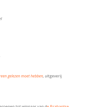
el
e
edereen gelezen moet hebben
, u
itgeverij
eroepen tot winnaar van d
e Brabantse