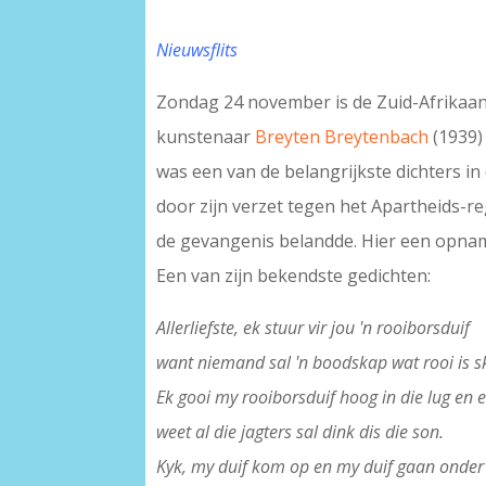
Nieuwsflits
Zondag 24 november is de Zuid-Afrikaan
kunstenaar
Breyten Breytenbach
(1939) 
was een van de belangrijkste dichters in
door zijn verzet tegen het Apartheids-re
de gevangenis belandde. Hier een opn
Een van zijn bekendste gedichten:
Allerliefste, ek stuur vir jou 'n rooiborsduif
want niemand sal 'n boodskap wat rooi is sk
Ek gooi my rooiborsduif hoog in die lug en 
weet al die jagters sal dink dis die son.
Kyk, my duif kom op en my duif gaan onder