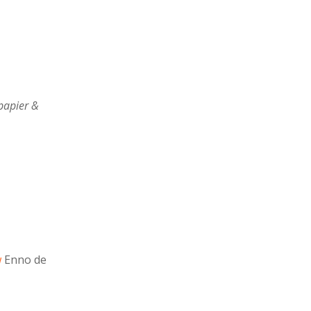
papier &
w
Enno de