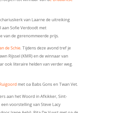
hariuskerk van Laarne de uitreiking
l aan Sofie Verdoodt
met
ie van de gerenommeerde prijs.
an de Schie
. Tijdens deze avond tref je
hawn Rijssel (KMR) en de winnaar van
r ook literaire helden van verder weg.
 Ruigoord
met oa Babs Gons en Twan Vet.
rs aan het Woord in Afkikker, Sint-
, een voorstelling van Steve Lacy
door Irene Aebi), Rita De Vuyst met oa
de