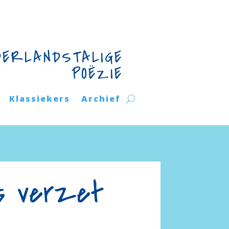
DERLANDSTALIGE
POËZIE
Klassiekers
Archief
ts verzet