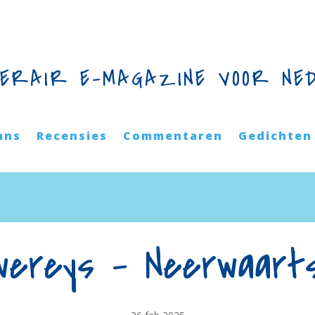
TERAIR E-MAGAZINE VOOR NE
mns
Recensies
Commentaren
Gedichten
wereys – Neerwaar