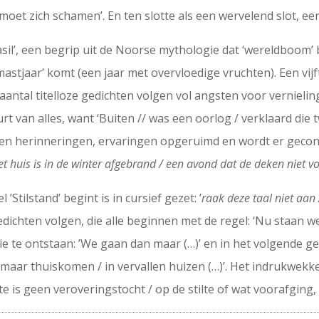
 moet zich schamen’. En ten slotte als een wervelend slot, een
asil’, een begrip uit de Noorse mythologie dat ‘wereldboom’
astjaar’ komt (een jaar met overvloedige vruchten). Een vijfta
n aantal titelloze gedichten volgen vol angsten voor vernieli
 van alles, want ‘Buiten // was een oorlog / verklaard die 
ijken herinneringen, ervaringen opgeruimd en wordt er geconc
et huis is in de winter afgebrand / een avond dat de deken niet vo
Stilstand’ begint is in cursief gezet: ’
raak deze taal niet aan 
dichten volgen, die alle beginnen met de regel: ‘Nu staan we
ie te ontstaan: ’We gaan dan maar (…)’ en in het volgende g
 maar thuiskomen / in vervallen huizen (…)’. Het indrukwekk
e is geen veroveringstocht / op de stilte of wat voorafging,