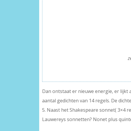
——————————————
————————————————
–
———————————————
—————————————————-
—————————————————-
z
—————————————————- 
Dan ontstaat er nieuwe energie, er lijkt 
aantal gedichten van 14 regels. De dicht
5. Naast het Shakespeare sonnet( 3×4 re
Lauwereys sonnetten? Nonet plus quint