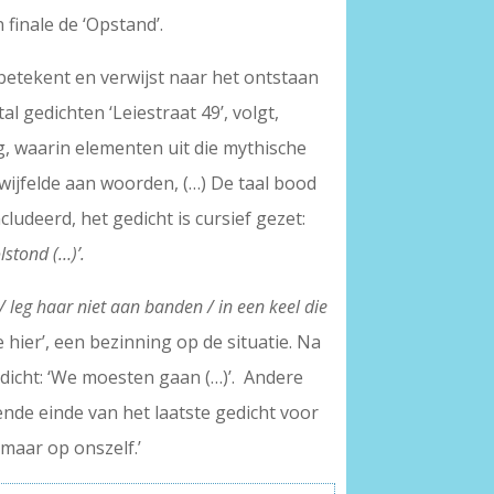
 finale de ‘Opstand’.
 betekent en verwijst naar het ontstaan
l gedichten ‘Leiestraat 49’, volgt,
ng, waarin elementen uit die mythische
twijfelde aan woorden, (…) De taal bood
ludeerd, het gedicht is cursief gezet:
lstond (…)’.
/ leg haar niet aan banden / in een keel die
 hier’, een bezinning op de situatie. Na
edicht: ‘We moesten gaan (…)’. Andere
ende einde van het laatste gedicht voor
 maar op onszelf.’