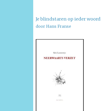
Je blindstaren op ieder woord
door Hans Franse
–