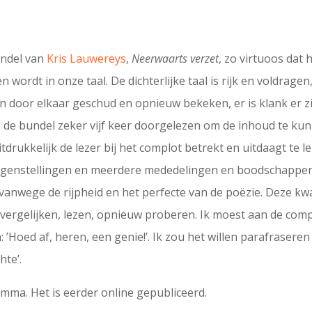
undel van
Kris Lauwereys
,
Neerwaarts verzet
, zo virtuoos dat 
wordt in onze taal. De dichterlijke taal is rijk en voldrag
en door elkaar geschud en opnieuw bekeken, er is klank er z
b de bundel zeker vijf keer doorgelezen om de inhoud te kun
tdrukkelijk de lezer bij het complot betrekt en uitdaagt te le
tegenstellingen en meerdere mededelingen en boodschappen te
vanwege de rijpheid en het perfecte van de poëzie. Deze kwal
 vergelijken, lezen, opnieuw proberen. Ik moest aan de co
 ’Hoed af, heren, een genie!’. Ik zou het willen parafraseren
hte’.
amma. Het is eerder online gepubliceerd.