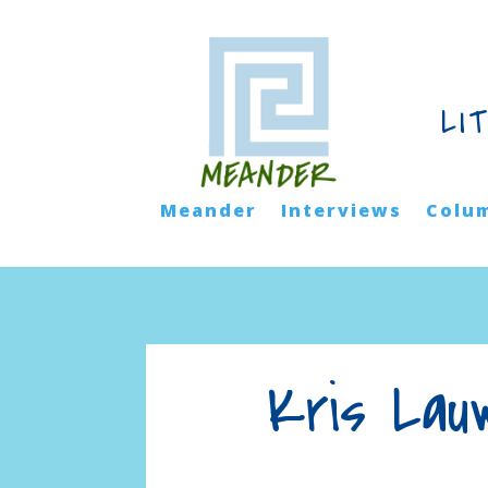
LI
Meander
Interviews
Colu
Kris Lau