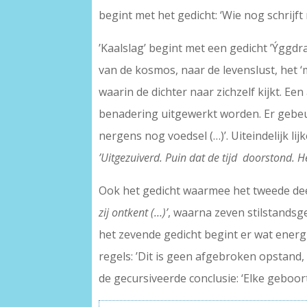
begint met het gedicht: ‘Wie nog schrijft
’Kaalslag’ begint met een gedicht ’Ýggdr
van de kosmos, naar de levenslust, het ‘m
waarin de dichter naar zichzelf kijkt. Ee
benadering uitgewerkt worden. Er gebeurt
nergens nog voedsel (…)’. Uiteindelijk l
’Uitgezuiverd. Puin dat de tijd doorstond. H
Ook het gedicht waarmee het tweede deel ’
zij ontkent (…)’
, waarna zeven stilstandsge
het zevende gedicht begint er wat energ
regels: ’Dit is geen afgebroken opstand,
de gecursiveerde conclusie: ‘Elke geboort