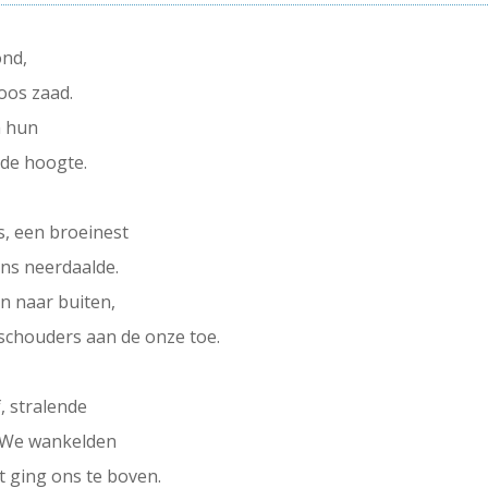
ond,
oos zaad.
n hun
de hoogte.
, een broeinest
ons neerdaalde.
n naar buiten,
schouders aan de onze toe.
, stralende
. We wankelden
t ging ons te boven.