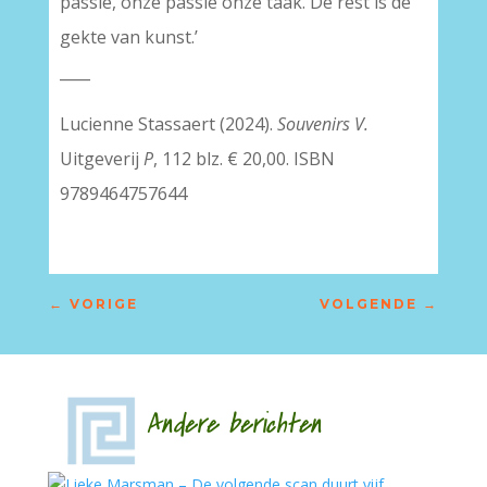
passie, onze passie onze taak. De rest is de
gekte van kunst.’
____
Lucienne Stassaert (2024).
Souvenirs V.
Uitgeverij
P
, 112 blz. € 20,00. ISBN
9789464757644
←
VORIGE
VOLGENDE
→
Andere berichten