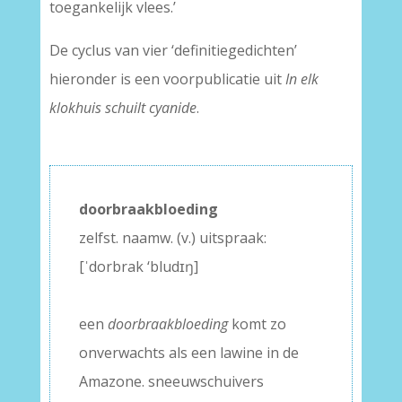
toegankelijk vlees.’
De cyclus van vier ‘definitiegedichten’
hieronder is een voorpublicatie uit
In elk
klokhuis schuilt cyanide
.
doorbraakbloeding
zelfst. naamw. (v.) uitspraak:
[ˈdorbrak ‘bludɪŋ]
–
een
doorbraakbloeding
komt zo
onverwachts als een lawine in de
Amazone. sneeuwschuivers