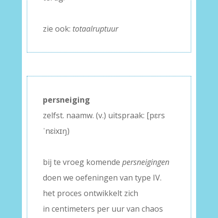
–
zie ook:
totaalruptuur
persneiging
zelfst. naamw. (v.) uitspraak: [pɛrs
ˈnɛixɪŋ)
–
bij te vroeg komende
persneigingen
doen we oefeningen van type IV.
het proces ontwikkelt zich
in centimeters per uur van chaos