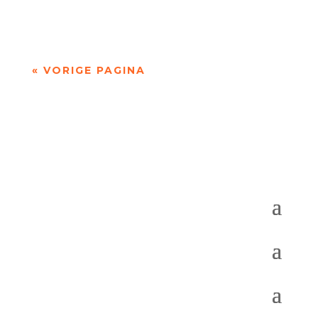
andere over engelen, autisme, dode...
« VORIGE PAGINA