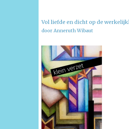
Vol liefde en dicht op de werkelij
door Anneruth Wibaut
–