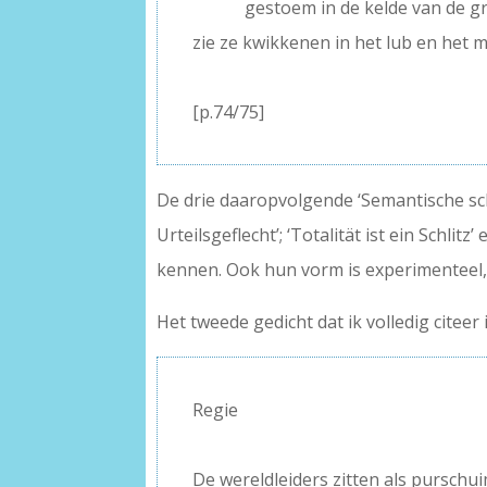
———
gestoem in de kelde van de g
zie ze kwikkenen in het lub en het 
–
[p.74/75]
De drie daaropvolgende ‘Semantische sch
Urteilsgeflecht’; ‘Totalität ist ein Schlitz
kennen. Ook hun vorm is experimenteel, 
Het tweede gedicht dat ik volledig citee
Regie
–
De wereldleiders zitten als purschui