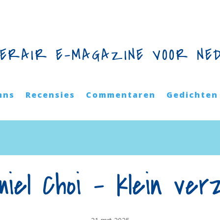
TERAIR E-MAGAZINE VOOR NE
mns
Recensies
Commentaren
Gedichten
iel Choi – klein ve