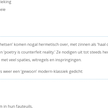
rieking
meie
etsen’ komen nogal hermetisch over, met zinnen als ‘haal d
’ en ‘poetry is counterfeit reality.’ Ze nodigen uit tot steeds h
met veel spaties, witregels en inspringingen.
r is weer een ‘gewoon’ modern-klassiek gedicht:
m in hun fauteuils,