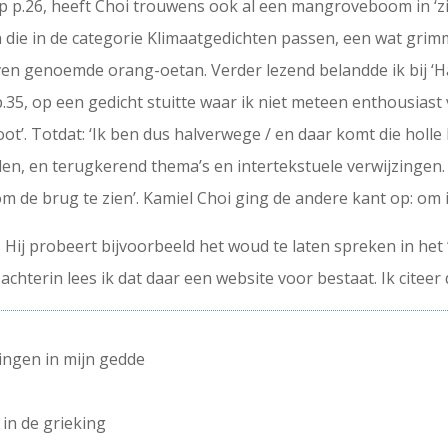
p p.26, heeft Choi trouwens ook al een mangroveboom in ‘zij
n die in de categorie Klimaatgedichten passen, een wat grim
even genoemde orang-oetan. Verder lezend belandde ik bij ‘H
 p.35, op een gedicht stuitte waar ik niet meteen enthousiast
soot’. Totdat: ‘Ik ben dus halverwege / en daar komt die holl
en, en terugkerend thema’s en intertekstuele verwijzingen. 
om de brug te zien’. Kamiel Choi ging de andere kant op: om
Hij probeert bijvoorbeeld het woud te laten spreken in het ‘
hterin lees ik dat daar een website voor bestaat. Ik citeer 
lingen in mijn gedde
in de grieking