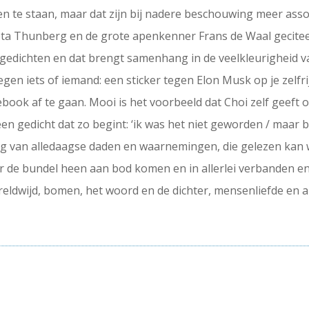
en te staan, maar dat zijn bij nadere beschouwing meer assoc
ta Thunberg en de grote apenkenner Frans de Waal geciteerd
de gedichten en dat brengt samenhang in de veelkleurigheid 
egen iets of iemand: een sticker tegen Elon Musk op je zelf
book af te gaan. Mooi is het voorbeeld dat Choi zelf geeft op
 een gedicht dat zo begint: ‘ik was het niet geworden / maar b
g van alledaagse daden en waarnemingen, die gelezen kan 
oor de bundel heen aan bod komen en in allerlei verbanden e
reldwijd, bomen, het woord en de dichter, mensenliefde en a