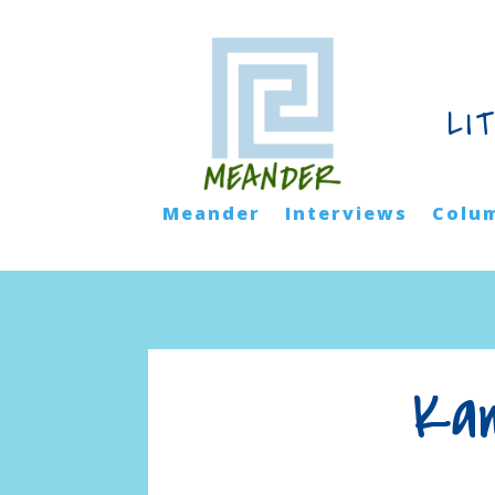
LI
Meander
Interviews
Colu
Kam