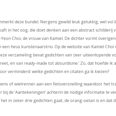
merkt deze bundel. Nergens gewild leuk gelukkig, wel vol li
aft in het oog, die doet denken aan een abstract schilderij 
ng-Yeon Choi, de vrouw van Kamiel. De dichter vormt overige
een heus kunstenaarstrio. Op de website van Kamiel Choi v
‘Deze verzameling bevat gedichten van zeer uiteenlopende vo
et, en van ready-made tot absurdisme.’ Zo, dat hoefde ik alv
oor verminderd: welke gedichten en citaten ga ik kiezen?
ns of wielrenner aan een fietsversnelling waardoor het tra
r bij de ‘Aantekeningen’ achterin de nodige informatie te v
 het in zeker drie gedichten gaat, de orang-oetan is en dat