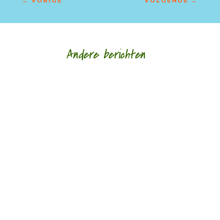
←
VORIGE
VOLGENDE
→
Andere berichten
Tweede lezing door Marc Bruynseraede - - Alja
Spaan heeft met deze laatste dichtbundel
gedichten geschreven die voor mij beklijven. En
die...
Schaken als uitgangspunt voor poëzie door Tom