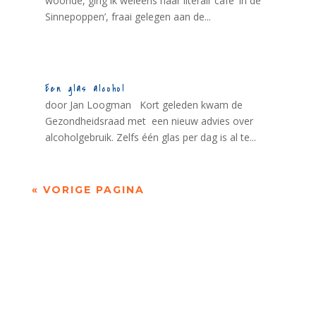
woonde, ging ik weleens naar literair café ‘In de
Sinnepoppen’, fraai gelegen aan de...
Een glas alcohol
door Jan Loogman Kort geleden kwam de
Gezondheidsraad met een nieuw advies over
alcoholgebruik. Zelfs één glas per dag is al te...
« VORIGE PAGINA