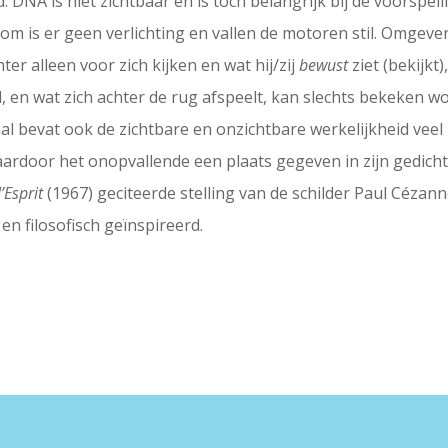
DNA is niet zichtbaar en is toch belangrijk bij de voorspelli
om is er geen verlichting en vallen de motoren stil. Omgeve
er alleen voor zich kijken en wat hij/zij
bewust
ziet (bekijkt)
 en wat zich achter de rug afspeelt, kan slechts bekeken w
 bevat ook de zichtbare en onzichtbare werkelijkheid veel b
aardoor het onopvallende een plaats gegeven in zijn gedichten
l’Esprit
(1967) geciteerde stelling van de schilder Paul Cézann
 en filosofisch geïnspireerd.