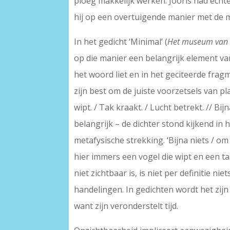
ploeg makkelijk werken. Jooris had echt
hij op een overtuigende manier met de 
In het gedicht ‘Minimal’ (
Het museum van
op die manier een belangrijk element va
het woord liet en in het geciteerde frag
zijn best om de juiste voorzetsels van pl
wipt. / Tak kraakt. / Lucht betrekt. // Bijn
belangrijk – de dichter stond kijkend i
metafysische strekking. ‘Bijna niets / om
hier immers een vogel die wipt en een ta
niet zichtbaar is, is niet per definitie nie
handelingen. In gedichten wordt het zij
want zijn veronderstelt tijd.