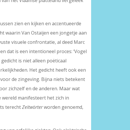
n van het Vlaamse platteland vergeleek
 tussen zien en kijken en accentueerde
cht waarin Van Ostaijen een jongetje aan
uste visuele confrontatie, al deed Marc
 en dat is een intentioneel proces: ‘Vogel
e gedicht is niet alleen poëticaal
erkelijkheden. Het gedicht heeft ook een
 voor de zingeving. Bijna niets betekent
voor zichzelf en de anderen. Maar wat
 wereld manifesteert het zich in
ts terecht
Zeitwörter
worden genoemd,