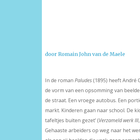
door Romain John van de Maele
In de roman
Paludes
(1895) heeft André G
de vorm van een opsomming van beelden, 
de straat. Een vroege autobus. Een port
markt. Kinderen gaan naar school. De k
tafeltjes buiten gezet’ (
Verzameld werk III
Gehaaste arbeiders op weg naar het wer