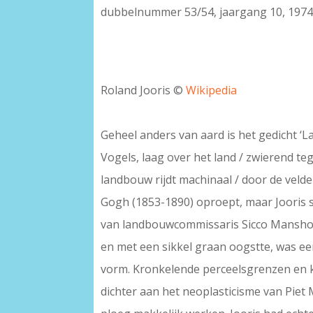
dubbelnummer 53/54, jaargang 10, 1974
–
Roland Jooris ©
Wikipedia
–
Geheel anders van aard is het gedicht ‘L
Vogels, laag over het land / zwierend teg
landbouw rijdt machinaal / door de velde
Gogh (1853-1890) oproept, maar Jooris 
van landbouwcommissaris Sicco Mansholt 
en met een sikkel graan oogstte, was e
vorm. Kronkelende perceelsgrenzen en k
dichter aan het neoplasticisme van Pie