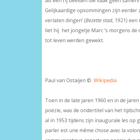
als een rij beelden die vaak geen samen
Gelijkaardige opsommingen zijn eerder z
verlaten dingen’ (
Bezette stad
, 1921) een
liet hij het jongetje Marc ’s morgens de
tot leven werden gewekt.
–
Paul van Ostaijen ©
Wikipedia
–
Toen in de late jaren 1960 en in de jar
poëzie, was de ondertitel van het tijdsch
al in 1953 tijdens zijn inaugurale les 
parler est une même chose avec la volont