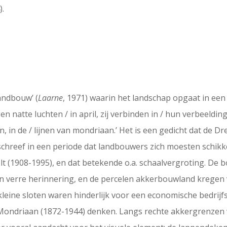
).
andbouw’ (
Laarne
, 1971) waarin het landschap opgaat in een
en natte luchten / in april, zij verbinden in / hun verbeeldin
n, in de / lijnen van mondriaan.’ Het is een gedicht dat de 
schreef in een periode dat landbouwers zich moesten schi
(1908-1995), en dat betekende o.a. schaalvergroting. De bo
en verre herinnering, en de percelen akkerbouwland kregen
leine sloten waren hinderlijk voor een economische bedrij
t Mondriaan (1872-1944) denken. Langs rechte akkergrenzen 