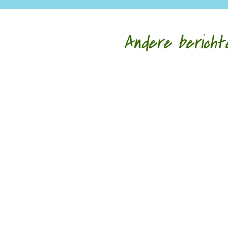
Andere bericht
door Hans Franse Een van mijn oudste vriendi
door Rogier de Jong Toen ik nog in Zwolle woo