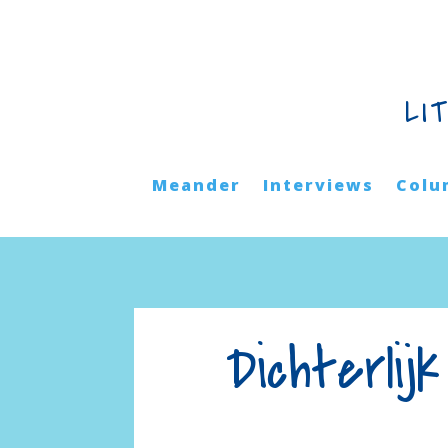
LI
Meander
Interviews
Colu
Dichterli