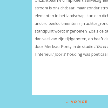
Onzichtbaarheid impliceert aanwezigheid. 
stroom is onzichtbaar, maar zonder stro
elementen in het landschap, kan een dicht
andere beeldelementen zijn achtergrond,
standpunt wordt ingenomen. Zoals de taal
dan veel van zijn tijdgenoten, en heeft d
door Merleau-Ponty in de studie
L’Œil et 
l’intérieur.’ Jooris’ houding was poëticaal
←
VORIGE