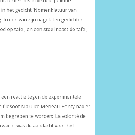
taardt soms in visuele pollutie.
) in het gedicht ‘Nomenklatuur van
g. In een van zijn nagelaten gedichten
d op tafel, en een stoel naast de tafel,
s een reactie tegen de experimentele
e filosoof Maruice Merleau-Ponty had er
 om begrepen te worden: ‘La volonté de
erwacht was de aandacht voor het