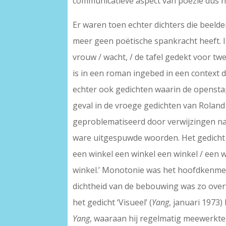
communicatieve aspect van poëzie dus ni
Er waren toen echter dichters die beeld
meer geen poëtische spankracht heeft. Ik d
vrouw / wacht, / de tafel gedekt voor twee
is in een roman ingebed in een context d
echter ook gedichten waarin de openstape
geval in de vroege gedichten van Roland 
geproblematiseerd door verwijzingen na
ware uitgespuwde woorden. Het gedicht 
een winkel een winkel een winkel / een w
winkel.’ Monotonie was het hoofdkenmer
dichtheid van de bebouwing was zo overw
het gedicht ‘Visueel’ (
Yang
, januari 1973)
Yang
, waaraan hij regelmatig meewerkte