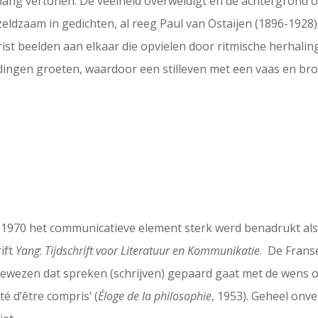
hang vertonen. De veelheid overweldigt en de achtergrond on
eldzaam in gedichten, al reeg Paul van Ostaijen (1896-1928
 rist beelden aan elkaar die opvielen door ritmische herhalin
 dingen groeten, waardoor een stilleven met een vaas en broo
en 1970 het communicatieve element sterk werd benadrukt al
rift
Yang
:
Tijdschrift voor Literatuur en Kommunikatie
. De Frans
op gewezen dat spreken (schrijven) gepaard gaat met de wens
é d’être compris’ (
Éloge de la philosophie
, 1953). Geheel onv