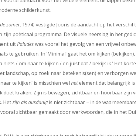
er vooral aandacht voor het visuele element: de lappendeke
moderne schilderkunst.
 de zomer
, 1974) vestigde Jooris de aandacht op het verschil
n zijn poëticaal programma. De visuele neerslag in het gedi
ment uit
Paludes
was vooral het gevolg van een vrijwel onbew
aats te gebruiken. In ‘Minimal’ gaat het om kijken (bekijken),
a niets / om naar te kijken / en juist dat / bekijk ik.’ Het kort
n het landschap, op zoek naar betekenis(sen) en verborgen w
 naar te kijken’ is misschien wel
het
element dat belangrijk is
k doet kraken. Zijn is bewegen, zichtbaar en hoorbaar zijn 
ts. Het
zijn als dusdanig
is niet zichtbaar – in de waarneembare
n vooral zichtbaar gemaakt door werkwoorden, die in het Dui