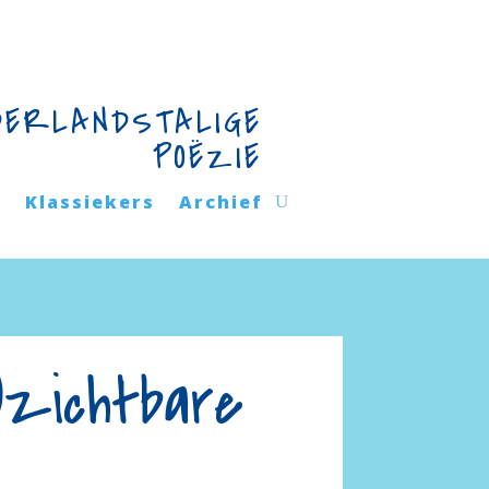
DERLANDSTALIGE
POËZIE
n
Klassiekers
Archief
)zichtbare