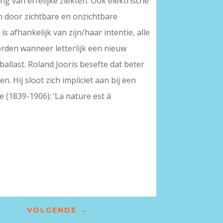
ng van erfelijke ziekten. Ook elektrische
n door zichtbare en onzichtbare
, is afhankelijk van zijn/haar intentie, alle
orden wanneer letterlijk een nieuw
allast. Roland Jooris besefte dat beter
. Hij sloot zich impliciet aan bij een
e (1839-1906): ‘La nature est à
VOLGENDE
→