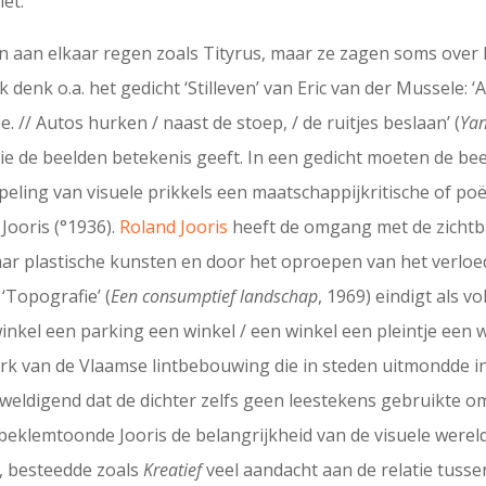
et.
en aan elkaar regen zoals Tityrus, maar ze zagen soms over 
enk o.a. het gedicht ‘Stilleven’ van Eric van der Mussele: ‘Au
. // Autos hurken / naast de stoep, / de ruitjes beslaan’ (
Yan
ie de beelden betekenis geeft. In een gedicht moeten de beel
ling van visuele prikkels een maatschappijkritische of poëti
Jooris (°1936).
Roland Jooris
heeft de omgang met de zicht
ar plastische kunsten en door het oproepen van het verloed
‘Topografie’ (
Een consumptief landschap
, 1969) eindigt als v
inkel een parking een winkel / een winkel een pleintje een 
k van de Vlaamse lintbebouwing die in steden uitmondde i
eldigend dat de dichter zelfs geen leestekens gebruikte om
 beklemtoonde Jooris de belangrijkheid van de visuele wereld 
, besteedde zoals
Kreatief
veel aandacht aan de relatie tussen 