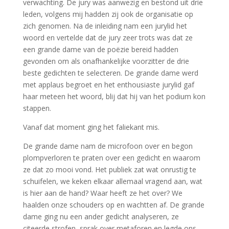
verwachting. De jury was aanwezig en bestond uit drie
leden, volgens mij hadden zij ook de organisatie op
zich genomen. Na de inleiding nam een jurylid het
woord en vertelde dat de jury zeer trots was dat ze
een grande dame van de poëzie bereid hadden
gevonden om als onafhankelijke voorzitter de drie
beste gedichten te selecteren. De grande dame werd
met applaus begroet en het enthousiaste jurylid gaf
haar meteen het woord, blij dat hij van het podium kon
stappen.
Vanaf dat moment ging het faliekant mis.
De grande dame nam de microfoon over en begon
plompverloren te praten over een gedicht en waarom
ze dat zo mooi vond. Het publiek zat wat onrustig te
schuifelen, we keken elkaar allemaal vragend aan, wat
is hier aan de hand? Waar heeft ze het over? We
haalden onze schouders op en wachtten af. De grande
dame ging nu een ander gedicht analyseren, ze
citeerde strofen, sprak over metaforen en legde ons