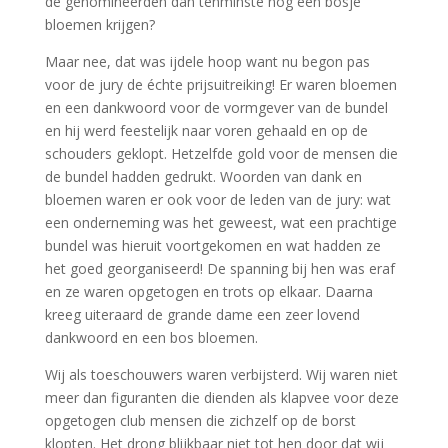
de genomineerden dan tenminste nog een bosje
bloemen krijgen?
Maar nee, dat was ijdele hoop want nu begon pas
voor de jury de échte prijsuitreiking! Er waren bloemen
en een dankwoord voor de vormgever van de bundel
en hij werd feestelijk naar voren gehaald en op de
schouders geklopt. Hetzelfde gold voor de mensen die
de bundel hadden gedrukt. Woorden van dank en
bloemen waren er ook voor de leden van de jury: wat
een onderneming was het geweest, wat een prachtige
bundel was hieruit voortgekomen en wat hadden ze
het goed georganiseerd! De spanning bij hen was eraf
en ze waren opgetogen en trots op elkaar. Daarna
kreeg uiteraard de grande dame een zeer lovend
dankwoord en een bos bloemen.
Wij als toeschouwers waren verbijsterd. Wij waren niet
meer dan figuranten die dienden als klapvee voor deze
opgetogen club mensen die zichzelf op de borst
klopten. Het drong blijkbaar niet tot hen door dat wij