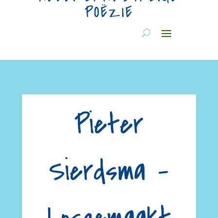
POËZIE
Pieter
Sierdsma –