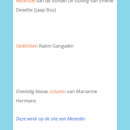
Recensie
van de bundel
De stolling
van Emelie
Dewitte (Jaap Bos)
Gedichten
Rabin Gangadin
Oneindig blauw
,
column
van Marianne
Hermans
Deze week op de site van Meander