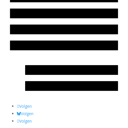
Beleidsplan
Colofon
Privacyverklaring Stichting Literatuursite Meander
In memoriam Rob de Vos
Rob de Vos – prijs
Volgen
Volgen
Volgen