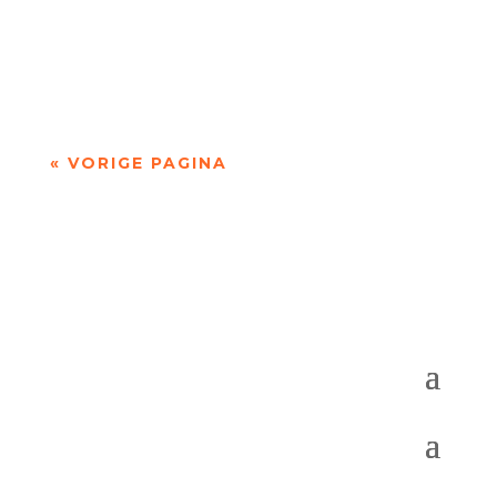
Niets is meer dan niets door Marc Bruynseraede
- - Dichten is denken. Of twijfelen aan datgene
wat je altijd gedacht hebt. In die zin is...
« VORIGE PAGINA