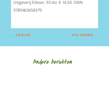
Uitgeverij Elikser, 93 blz. € 16,50. ISBN
9789463658379
←
VORIGE
VOLGENDE
→
Andere berichten
Hoe een ziek lichaam zich verhoudt tot een zieke