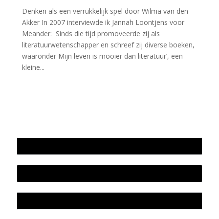
Denken als een verrukkelijk spel door Wilma van den
Akker In 2007 interviewde ik Jannah Loontjens voor
Meander: Sinds die tijd promoveerde zij als
literatuurwetenschapper en schreef zij diverse boeken,
waaronder Mijn leven is mooier dan literatuur’, een
kleine...
Jaarrekening 2025 en begroting 2026
Jaarverslag 2025
Jaarrekening 2024 en begroting 2025