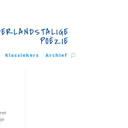
DERLANDSTALIGE
POËZIE
Klassiekers
Archief
 met
ijn