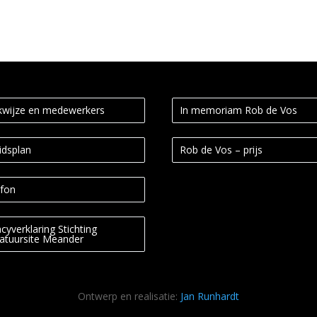
wijze en medewerkers
In memoriam Rob de Vos
idsplan
Rob de Vos – prijs
fon
acyverklaring Stichting
ratuursite Meander
Ontwerp en realisatie:
Jan Runhardt