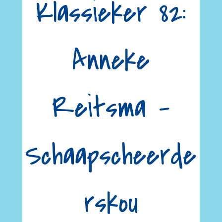
Klassieker 82:
Anneke
Reitsma –
Schaapscheerde
rskou