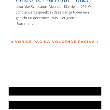
Klassieker 296 : Paul Rodenko – Bommen
door Yke Schotanus Meander Klassieker 296 Yke
Schotanus bespreekt in deze bange tijden een
gedicht uit december 1945. Het gedicht
'Bommen'...
« VORIGE PAGINA
VOLGENDE PAGINA »
Jaarrekening 2025 en begroting 2026
Jaarverslag 2025