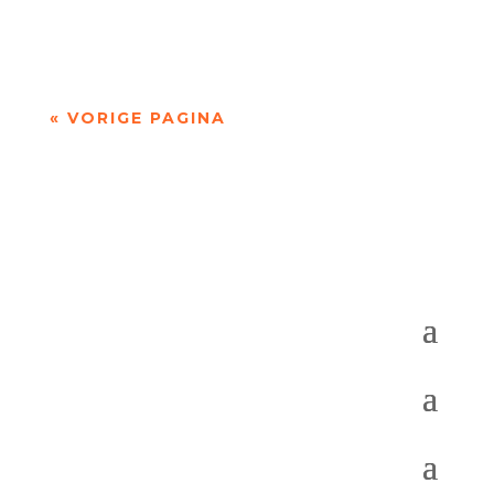
Friese kerkmuur’ uit Stemtest (2003), de...
« VORIGE PAGINA