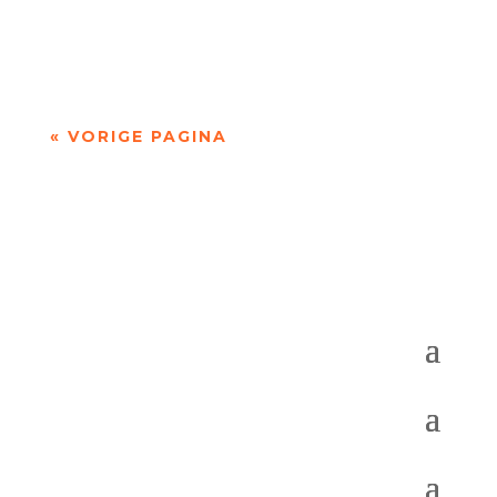
Radboud Universiteit. Haar poëzie gaat onder
andere over engelen, autisme, dode...
« VORIGE PAGINA