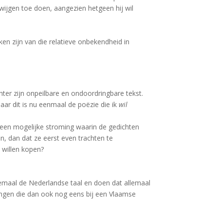
wijgen toe doen, aangezien hetgeen hij wil
ken zijn van die relatieve onbekendheid in
chter zijn onpeilbare en ondoordringbare tekst.
maar dit is nu eenmaal de poëzie die ik
wil
r een mogelijke stroming waarin de gedichten
n, dan dat ze eerst even trachten te
 willen kopen?
llemaal de Nederlandse taal en doen dat allemaal
ingen die dan ook nog eens bij een Vlaamse