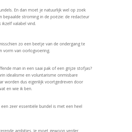
undels. En dan moet je natuurlijk wel op zoek
én bepaalde stroming in de poëzie: de redacteur
ikzelf valabel vind.
 misschien zo een beetje van de ondergang te
een vorm van oorlogvoering.
fende man in een saai pak of een grijze stofjas?
arin idealisme en voluntarisme onmisbare
naar worden dus eigenlijk voortgedreven door
at en wie ik ben.
j een zeer essentiële bundel is met een heel
strerende ambities. Je moet gewoon verder