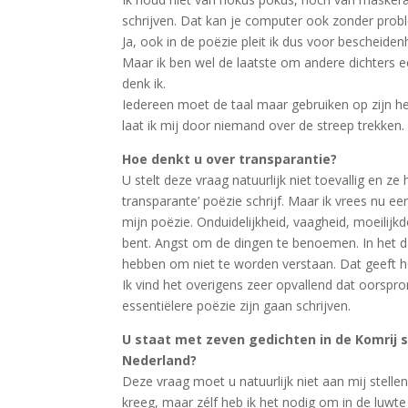
schrijven. Dat kan je computer ook zonder proble
Ja, ook in de poëzie pleit ik dus voor bescheiden
Maar ik ben wel de laatste om andere dichters ee
denk ik.
Iedereen moet de taal maar gebruiken op zijn hee
laat ik mij door niemand over de streep trekken
Hoe denkt u over transparantie?
U stelt deze vraag natuurlijk niet toevallig en 
transparante’ poëzie schrijf. Maar ik vrees nu een
mijn poëzie. Onduidelijkheid, vaagheid, moeilijkd
bent. Angst om de dingen te benoemen. In het da
hebben om niet te worden verstaan. Dat geeft h
Ik vind het overigens zeer opvallend dat oorspro
essentiëlere poëzie zijn gaan schrijven.
U staat met zeven gedichten in de Komrij 
Nederland?
Deze vraag moet u natuurlijk niet aan mij stelle
kreeg, maar zélf heb ik het nodig om in de luwte