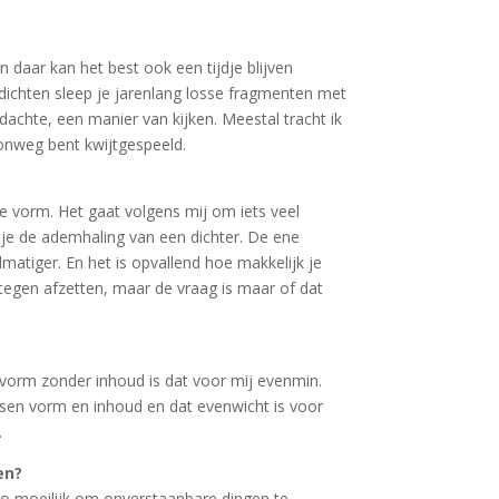
 daar kan het best ook een tijdje blijven
dichten sleep je jarenlang losse fragmenten met
chte, een manier van kijken. Meestal tracht ik
oonweg bent kwijtgespeeld.
lde vorm. Het gaat volgens mij om iets veel
etje de ademhaling van een dichter. De ene
atiger. En het is opvallend hoe makkelijk je
k tegen afzetten, maar de vraag is maar of dat
 vorm zonder inhoud is dat voor mij evenmin.
ssen vorm en inhoud en dat evenwicht is voor
.
en?
 zo moeilijk om onverstaanbare dingen te