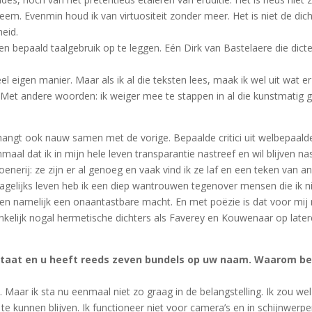
em. Evenmin houd ik van virtuositeit zonder meer. Het is niet de dich
heid.
n bepaald taalgebruik op te leggen. Eén Dirk van Bastelaere die dicte
l eigen manier. Maar als ik al die teksten lees, maak ik wel uit wat e
. Met andere woorden: ik weiger mee te stappen in al die kunstmatig 
ze hangt ook nauw samen met de vorige. Bepaalde critici uit welbepaal
maal dat ik in mijn hele leven transparantie nastreef en wil blijven na
oenerij: ze zijn er al genoeg en vaak vind ik ze laf en een teken van 
gelijks leven heb ik een diep wantrouwen tegenover mensen die ik nie
en namelijk een onaantastbare macht. En met poëzie is dat voor mij n
nkelijk nogal hermetische dichters als Faverey en Kouwenaar op latere
staat en u heeft reeds zeven bundels op uw naam. Waarom ben
n. Maar ik sta nu eenmaal niet zo graag in de belangstelling. Ik zou w
 te kunnen blijven. Ik functioneer niet voor camera’s en in schijnwerp