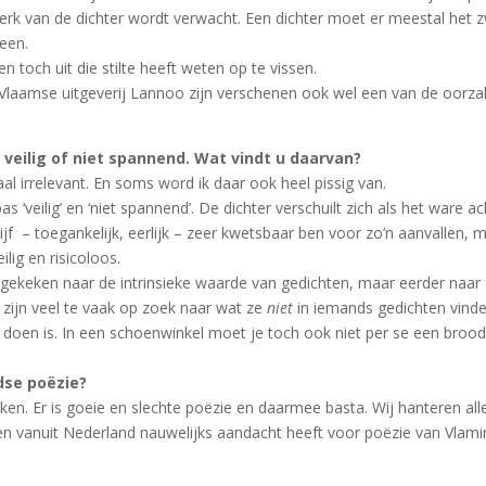
rk van de dichter wordt verwacht. Een dichter moet er meestal het z
leen.
n toch uit die stilte heeft weten op te vissen.
de Vlaamse uitgeverij Lannoo zijn verschenen ook wel een van de oorza
 veilig of niet spannend. Wat vindt u daarvan?
al irrelevant. En soms word ik daar ook heel pissig van.
s ‘veilig’ en ‘niet spannend’. De dichter verschuilt zich als het ware a
hrijf – toegankelijk, eerlijk – zeer kwetsbaar ben voor zo’n aanvallen, 
ilig en risicoloos.
rdt gekeken naar de intrinsieke waarde van gedichten, maar eerder naa
n zijn veel te vaak op zoek naar wat ze
niet
in iemands gedichten vinde
 doen is. In een schoenwinkel moet je toch ook niet per se een brood
dse poëzie?
aken. Er is goeie en slechte poëzie en daarmee basta. Wij hanteren a
en vanuit Nederland nauwelijks aandacht heeft voor poëzie van Vlam