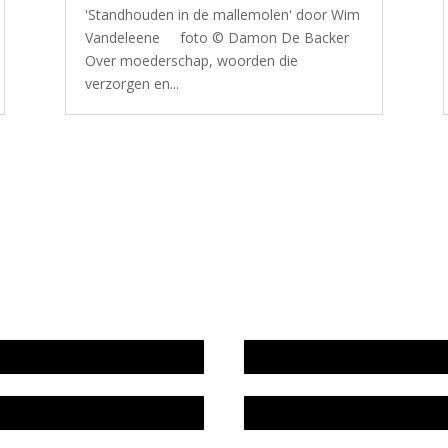
'Standhouden in de mallemolen' door Wim
Vandeleene foto © Damon De Backer
Over moederschap, woorden die
verzorgen en...
wijze en medewerkers
In memoriam Rob de Vos
idsplan
Rob de Vos – prijs