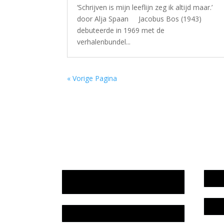
‘Schrijven is mijn leeflijn zeg ik altijd maar.’
door Alja Spaan Jacobus Bos (1943)
debuteerde in 1969 met de
verhalenbundel...
« Vorige Pagina
Jaarrekening 2025 en begroting
Werk
2026
Bele
Jaarverslag 2025