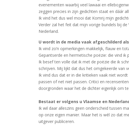
evenementen waarbij veel lawaai en ellebogenwe
zeggen precies in zijn gedichten staat en dáár al
Ik vind het dus wel mooi dat Komrij mijn gedichte
Verder zal het feit dat mijn vorige bundels bij 
Nederland.
U wordt in de media vaak afgeschilderd als
Ik vind zo’n opmerkingen makkelijk, flauw en tota
Gepantserde en hermetische poëzie: die vind ik pa
Ik besef ten volle dat ik met de poëzie die ik sc
schrijven. Mij lijkt dat dus het omgekeerde van ve
Ik vind dus dat er in die kritieken vaak niet wo
passen of net niet passen. Critici en recensente
doorgronden waar het de dichter eigenlijk om te
Bestaat er volgens u Vlaamse en Nederlan
Ik wil daar alleszins geen onderscheid tussen m
op onze eigen manier. Maar het is wél zo dat m
uitgever publiceren.