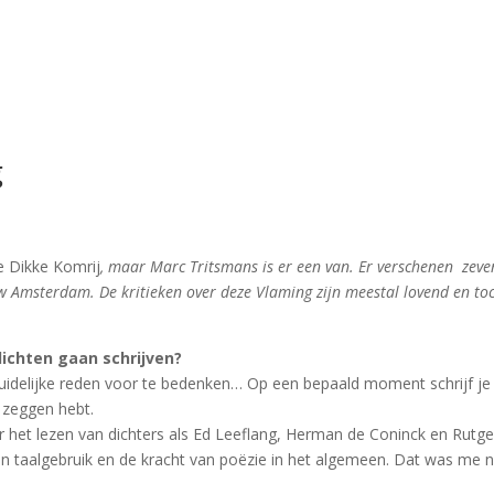
g
 Dikke Komrij
, maar Marc Tritsmans is er een van. Er verschenen zeve
euw Amsterdam. De kritieken over deze Vlaming zijn meestal lovend en t
ichten gaan schrijven?
duidelijke reden voor te bedenken… Op een bepaald moment schrijf j
e zeggen hebt.
oor het lezen van dichters als Ed Leeflang, Herman de Coninck en Rutg
un taalgebruik en de kracht van poëzie in het algemeen. Dat was me no