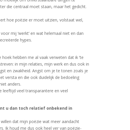
ter die centraal moet staan, maar het gedicht.
ert hoe poëzie er moet uitzien, volstaat wel,
r voor mij ‘werkt’ en wat helemaal niet en dan
gecreëerde hypes.
de hoek hebben me al vaak verweten dat ik ’te
streven: in mijn relaties, mijn werk en dus ook in
angst en zwakheid. Angst om je te tonen zoals je
t versta en die ook duidelijk de bedoeling
iet anders.
 leeftijd veel transparantere en veel
t u dan toch relatief onbekend in
el willen dat mijn poëzie wat meer aandacht
ers. Ik houd me dus ook heel ver van poëzie-