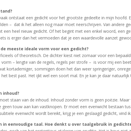
stand?
ak ontstaat een gedicht voor het grootste gedeelte in mijn hoofd. En
lden – dat ik het alleen nog maar moet neerschrijven. Van andere ge
en heel nieuw gedicht. Of het begint met een enkel woord, een geda
 niets is erger dan het vermoeden dat je een waardevolle aanzet gew
 u de meeste ideale vorm voor een gedicht?
tificieels of theoretisch. De dichter kiest niet zomaar voor een bepaa
 vorm – lengte van de regels, regels per strofe – is voor mij een be
 wat kortademiger, sommigen doen het dan weer springeriger, onregelm
het best past. Het ijkt wel een soort mal. En je kan je daar natuurlij
n inhoud?
e moet staan van de inhoud. Inhoud zonder vorm is geen poëzie. Maar
 je geen touw aan kan vastknopen. Er moet een evenwicht bestaan tu
subtiele evenwicht wordt bereikt, krijg je een geslaagd gedicht, vind ik
n in eenvoudige taal. Hoe denkt u over taalgebruik in gedicht
es, noch van het pretentieus etaleren van eruditie. Het is heus niet