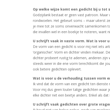
Op welke wijze komt een gedicht bij u tot 
Godzijdank bestaat er geen vast patroon. Maar va
rondwoelen. Het gebeurt soms – maar uiterst ze
je mee tot ze soms onverwacht samenkomen tot e
die invallen wel in een boekje te noteren, want
U schrijft vaak in vaste vorm. Wat is voor
De vorm van een gedicht is voor mij niet iets ar
‘organischer’. Vorm en dichter vinden mekaar. De
dichter probeert rustig te ademen, anderen zijn
steeds weer in die ene vorm terechtkomt die jou 
ook betere gedichten oplevert.
Wat is voor u de verhouding tussen vorm e
Ik vind dat de vorm van een gedicht ten dienst
Voor mij dus geen louter talige gedichten waar
elke dichter net een beetje anders. Enkel als dat 
U schrijft vaak gedichten over grote vrage
Ik houd niet van hokus pokus, noch van maskerad