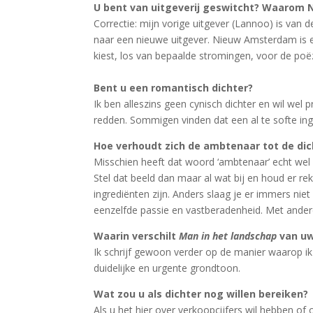
U bent van uitgeverij geswitcht? Waarom
Correctie: mijn vorige uitgever (Lannoo) is van 
naar een nieuwe uitgever. Nieuw Amsterdam is ee
kiest, los van bepaalde stromingen, voor de poëzie
Bent u een romantisch dichter?
Ik ben alleszins geen cynisch dichter en wil we
redden. Sommigen vinden dat een al te softe in
Hoe verhoudt zich de ambtenaar tot de dic
Misschien heeft dat woord ‘ambtenaar’ echt wel 
Stel dat beeld dan maar al wat bij en houd er 
ingrediënten zijn. Anders slaag je er immers ni
eenzelfde passie en vastberadenheid. Met andere
Waarin verschilt
Man in het landschap
van uw
Ik schrijf gewoon verder op de manier waarop ik 
duidelijke en urgente grondtoon.
Wat zou u als dichter nog willen bereiken?
Als u het hier over verkoopcijfers wil hebben o