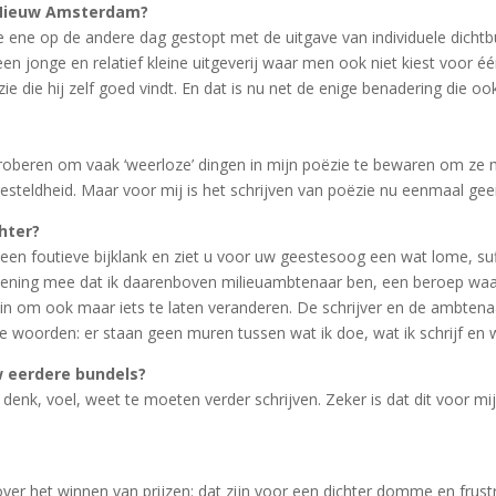
 Nieuw Amsterdam?
de ene op de andere dag gestopt met de uitgave van individuele dichtb
n jonge en relatief kleine uitgeverij waar men ook niet kiest voor é
 die hij zelf goed vindt. En dat is nu net de enige benadering die ook 
l proberen om vaak ‘weerloze’ dingen in mijn poëzie te bewaren om ze
gesteldheid. Maar voor mij is het schrijven van poëzie nu eenmaal g
hter?
een foutieve bijklank en ziet u voor uw geestesoog een wat lome, suf
rekening mee dat ik daarenboven milieuambtenaar ben, een beroep wa
et in om ook maar iets te laten veranderen. De schrijver en de ambte
 woorden: er staan geen muren tussen wat ik doe, wat ik schrijf en w
 eerdere bundels?
denk, voel, weet te moeten verder schrijven. Zeker is dat dit voor mi
f over het winnen van prijzen: dat zijn voor een dichter domme en fru