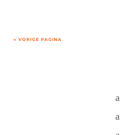
televisieprogramma Boeken, maar was ook
dichter.Brands werd...
« VORIGE PAGINA