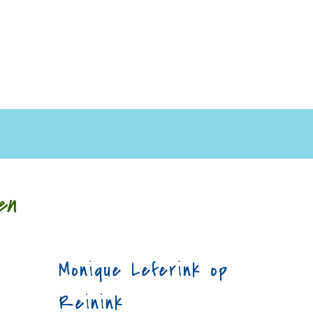
en
Monique Leferink op
Reinink