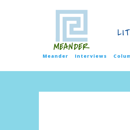
LI
Meander
Interviews
Colu