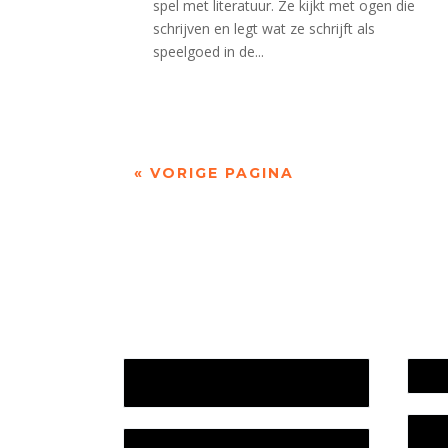
spel met literatuur. Ze kijkt met ogen die
schrijven en legt wat ze schrijft als
speelgoed in de...
« VORIGE PAGINA
Jaarrekening 2025 en begroting
Werk
2026
Bele
Jaarverslag 2025