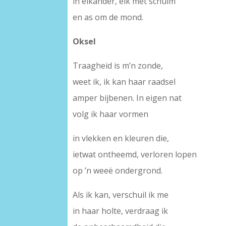
in elkander, elk met schuim
en as om de mond.
Oksel
Traagheid is m’n zonde,
weet ik, ik kan haar raadsel
amper bijbenen. In eigen nat
volg ik haar vormen
in vlekken en kleuren die,
ietwat ontheemd, verloren lopen
op ’n weeë ondergrond.
Als ik kan, verschuil ik me
in haar holte, verdraag ik