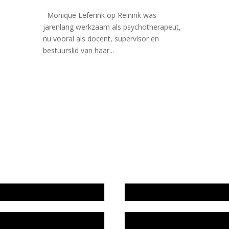
Monique Leferink op Reinink was
jarenlang werkzaam als psychotherapeut,
nu vooral als docent, supervisor en
bestuurslid van haar...
wijze en medewerkers
In memoriam Rob de Vos
idsplan
Rob de Vos – prijs