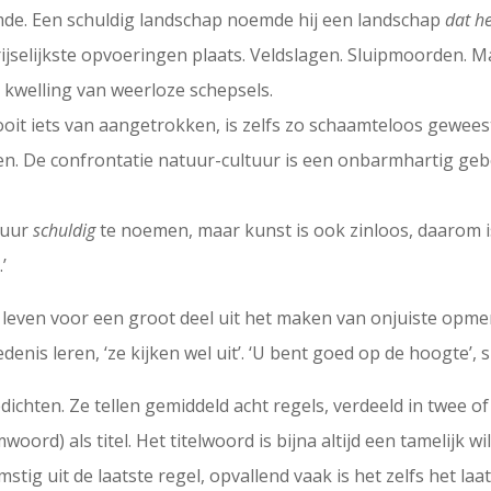
emde. Een schuldig landschap noemde hij een landschap
dat h
rijselijkste opvoeringen plaats. Veldslagen. Sluipmoorden
kwelling van weerloze schepsels.
oit iets van aangetrokken, is zelfs zo schaamteloos gewees
ken. De confrontatie natuur-cultuur is een onbarmhartig geb
atuur
schuldig
te noemen, maar kunst is ook zinloos, daarom i
’
leven voor een groot deel uit het maken van onjuiste opmerki
is leren, ‘ze kijken wel uit’. ‘U bent goed op de hoogte’, spr
ichten. Ze tellen gemiddeld acht regels, verdeeld in twee o
ord) als titel. Het titelwoord is bijna altijd een tamelijk w
tig uit de laatste regel, opvallend vaak is het zelfs het laa