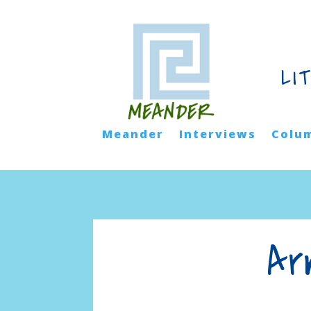
LI
Meander
Interviews
Colu
Ar