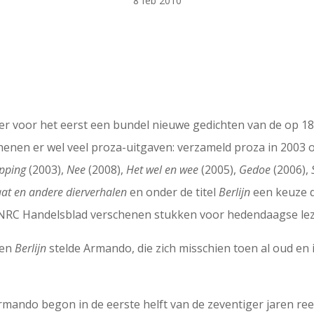
8 feb 2010
 er voor het eerst een bundel nieuwe gedichten van de op 
enen er wel veel proza-uitgaven: verzameld proza in 2003 o
pping
(2003),
Nee
(2008),
Het wel en wee
(2005),
Gedoe
(2006),
at en andere dierverhalen
en onder de titel
Berlijn
een keuze d
in NRC Handelsblad verschenen stukken voor hedendaagse leze
nen
Berlijn
stelde Armando, die zich misschien toen al oud en 
rmando begon in de eerste helft van de zeventiger jaren ree