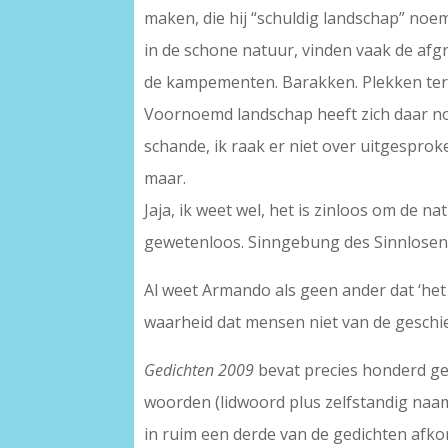
maken, die hij “schuldig landschap” no
in de schone natuur, vinden vaak de afg
de kampementen. Barakken. Plekken ter 
Voornoemd landschap heeft zich daar no
schande, ik raak er niet over uitgespro
maar.
Jaja, ik weet wel, het is zinloos om de n
gewetenloos. Sinngebung des Sinnlosen.
Al weet Armando als geen ander dat ‘het 
waarheid dat mensen niet van de geschieden
Gedichten 2009
bevat precies honderd ged
woorden (lidwoord plus zelfstandig naamwo
in ruim een derde van de gedichten afkoms