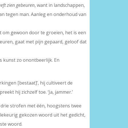
eeft zien gebeuren
, want in landschappen,
. Man tegen man. Aanleg en onderhoud van
t om gewoon door te groeien, het is een
euren, gaat met pijn gepaard, geloof dat
s kunst zo onontbeerlijk. En
ngen [bestaat]’, hij cultiveert de
eekt hij zichzelf toe. ‘Ja, jammer.’
f drie strofen met één, hoogstens twee
illekeurig gekozen woord uit het gedicht,
tste woord.