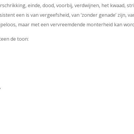
erschrikking, einde, dood, voorbij, verdwijnen, het kwaad, st
sistent een is van vergeefsheid, van ‘zonder genade’ zijn, v
ulpeloos, maar met een vervreemdende monterheid kan wor
teen de toon:
,