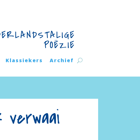
DERLANDSTALIGE
POËZIE
Klassiekers
Archief
k verwaai