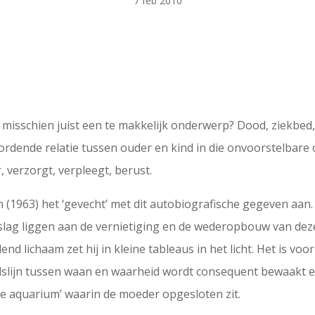
7 feb 2010
misschien juist een te makkelijk onderwerp? Dood, ziekbed
ordende relatie tussen ouder en kind in die onvoorstelbare
 verzorgt, verpleegt, berust.
(1963) het ‘gevecht’ met dit autobiografische gegeven aan.
lag liggen aan de vernietiging en de wederopbouw van deze
d lichaam zet hij in kleine tableaus in het licht. Het is voo
eidslijn tussen waan en waarheid wordt consequent bewaakt e
rte aquarium’ waarin de moeder opgesloten zit.