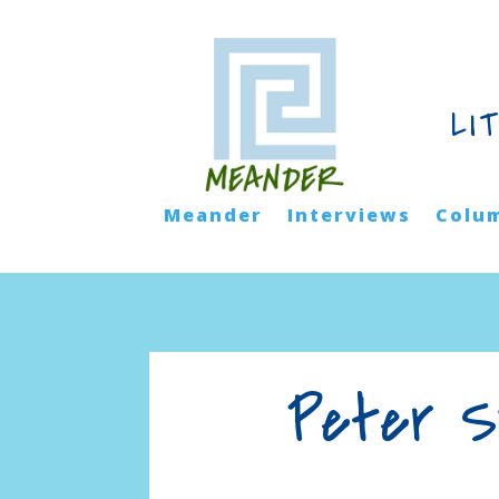
LI
Meander
Interviews
Colu
Peter Sw