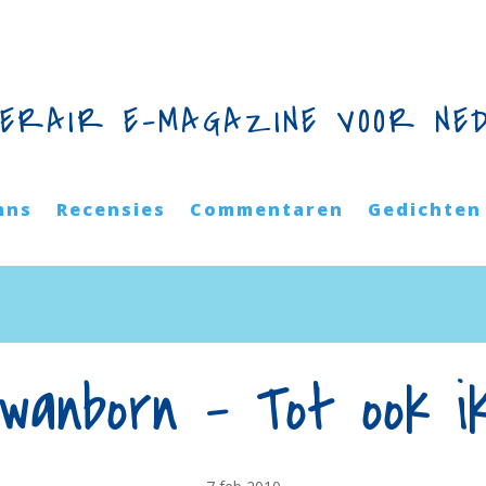
TERAIR E-MAGAZINE VOOR NE
mns
Recensies
Commentaren
Gedichten
anborn – Tot ook i