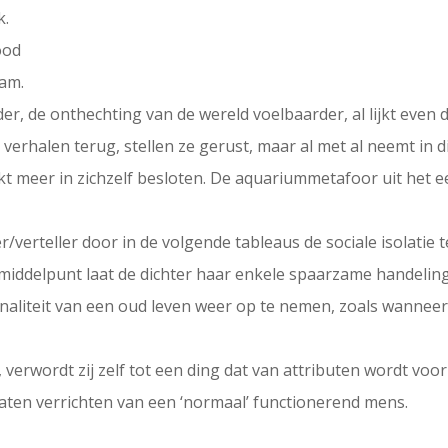
k.
ood
aam.
rder, de onthechting van de wereld voelbaarder, al lijkt even
 verhalen terug, stellen ze gerust, maar al met al neemt in dit
kt meer in zichzelf besloten. De aquariummetafoor uit het eer
/verteller door in de volgende tableaus de sociale isolatie te 
middelpunt laat de dichter haar enkele spaarzame handelin
onaliteit van een oud leven weer op te nemen, zoals wannee
, verwordt zij zelf tot een ding dat van attributen wordt voo
aten verrichten van een ‘normaal’ functionerend mens.