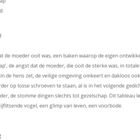
hap
d.
d
at de moeder ooit was, een baken waarop de eigen ontwikk
p’, de angst dat de moeder, die ooit de sterke was, in total
 in de hens zet, de veilige omgeving omkeert en dakloos o
der op losse schroeven te staan, al is in het volgende gedi
er, de stomme dingen slechts tot gezelschap. Dit tableau le
jflitsende vogel, een glimp van leven, een voorbode.
g