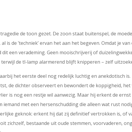
e tragedie de toon gezet. De zoon staat buitenspel, de moede
 al is de ’techniek’ ervan het aan het begeven. Omdat je van
ind dit een verademing. Geen mooischrijverij of duizelingwe
erwijl de tl-lamp alarmerend blijft knipperen – zelf uitzoek
arbij het eerste deel nog redelijk luchtig en anekdotisch 
st, de dichter observeert en bewondert de koppigheid, het 
Hier is nog een restje wil aanwezig. Maar hij erkent de ernst
 om iemand met een hersenschudding die alleen wat rust nodi
rlijke geknok: erkent hij dat zij definitief vertrokken is, of v
 ooit zichzelf, bestaande uit oude stemmen, voorvaderen, 