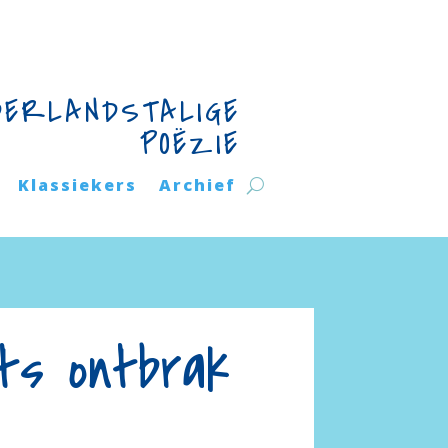
DERLANDSTALIGE
POËZIE
Klassiekers
Archief
ts ontbrak