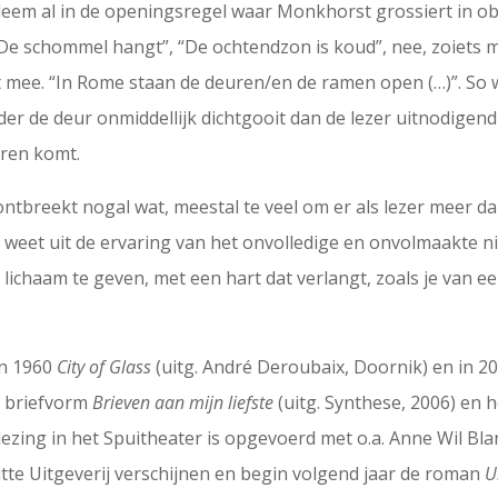
eem al in de openingsregel waar Monkhorst grossiert in obse
e schommel hangt”, “De ochtendzon is koud”, nee, zoiets m
ee. “In Rome staan de deuren/en de ramen open (…)”. So what
er de deur onmiddellijk dichtgooit dan de lezer uitnodigend
oren komt.
tbreekt nogal wat, meestal te veel om er als lezer meer dan
, weet uit de ervaring van het onvolledige en onvolmaakte ni
ichaam te geven, met een hart dat verlangt, zoals je van 
in 1960
City of Glass
(uitg. André Deroubaix, Doornik) en in 2
n briefvorm
Brieven aan mijn liefste
(uitg. Synthese, 2006) en 
 lezing in het Spuitheater is opgevoerd met o.a. Anne Wil Bl
itte Uitgeverij verschijnen en begin volgend jaar de roman
U