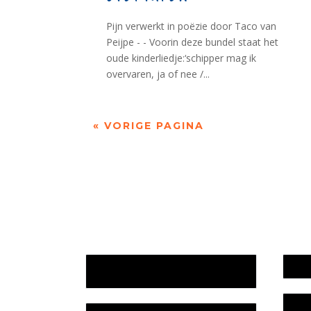
Pijn verwerkt in poëzie door Taco van
Peijpe - - Voorin deze bundel staat het
oude kinderliedje:‘schipper mag ik
overvaren, ja of nee /...
« VORIGE PAGINA
Jaarrekening 2025 en begroting
Werk
2026
Bele