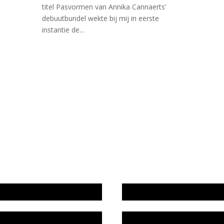
titel Pasvormen van Annika Cannaerts’
debuutbundel wekte bij mij in eerste
instantie de...
wijze en medewerkers
In memoriam Rob de Vos
idsplan
Rob de Vos – prijs