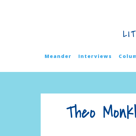
LI
Meander
Interviews
Colu
Theo Monk