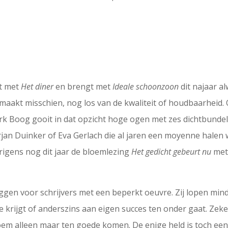
it met
Het diner
en brengt met
Ideale schoonzoon
dit najaar a
maakt misschien, nog los van de kwaliteit of houdbaarheid. 
ark Boog gooit in dat opzicht hoge ogen met zes dichtbundel
Arjan Duinker of Eva Gerlach die al jaren een moyenne halen
verigens nog dit jaar de bloemlezing
Het gedicht gebeurt nu
met
ggen voor schrijvers met een beperkt oeuvre. Zij lopen mind
 krijgt of anderszins aan eigen succes ten onder gaat. Zek
roem alleen maar ten goede komen. De enige held is toch een