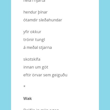
héla í hjarta
hendur þínar
ótamdir sleðahundar
yfir okkur
trónir tungl
á meðal stjarna
skotskífa
innan um göt
eftir örvar sem geiguðu
*
Wak