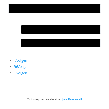
Privacyverklaring Stichting Literatuursite Meander
In memoriam Rob de Vos
Rob de Vos – prijs
Volgen
Volgen
Volgen
Ontwerp en realisatie:
Jan Runhardt