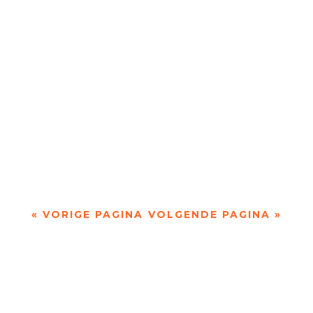
werden onlangs zeven gedichten in het Pools
vertaald. We kozen er twee uit. DUIZENDROOD
Bedaard...
(advertentie) Zaterdag 10 januari / 14.00 uur / de
Bibliotheek de Mariënburg (nr. 29) Nijmegen
Ontmoet de dichter… HEDWIG...
« VORIGE PAGINA
VOLGENDE PAGINA »