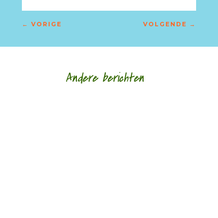
←
VORIGE
VOLGENDE
→
Andere berichten
Nationaleboekenblog.nl heeft Meander
uitgeroepen tot Boekensite van het jaar 2014.
"Onbekend en minder bekend talent krijgt alle...
Van Meandermedewerker Sander de Vaan