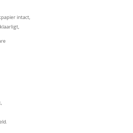
apier intact,
laarligt,
are
,
eld.