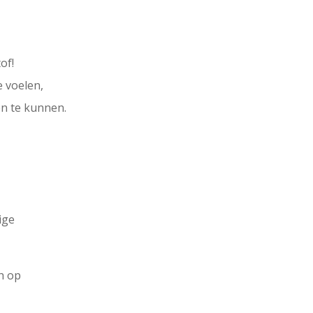
of!
 voelen,
en te kunnen.
ige
ch op