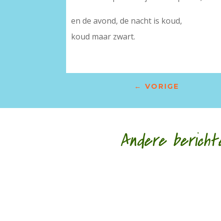
en de avond, de nacht is koud,
koud maar zwart.
←
VORIGE
Andere bericht
Nele Bruynooghe speelt een zacht brutaal spel 