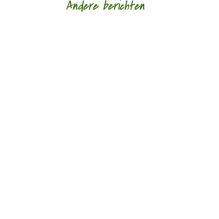
Andere berichten
Omdenken in poëzie door Tom Veys - - Op één
of andere manier doen veel gedichten van Josse
Kok denken aan ‘Omdenken’, de website die je...
Gedichten als een slag in het gezicht door Marc
Bruynseraede - - De Luikse, Belgisch-Congolese
spoken word dichteres des vaderlands...