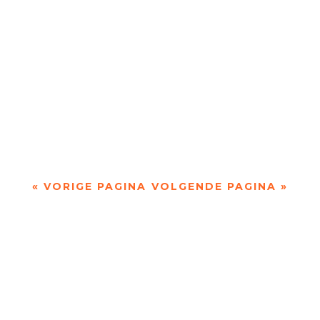
‘Witte beren op huilend ijs’ door Paul Roelofsen -
- Tsafrira Levy ( 1951) werd in Israël geboren en
groeide op in een kibboets waar...
« VORIGE PAGINA
VOLGENDE PAGINA »