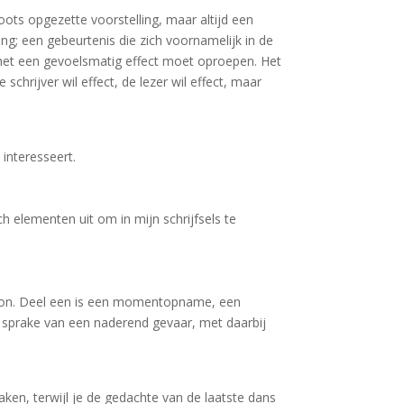
oots opgezette voorstelling, maar altijd een
ing; een gebeurtenis die zich voornamelijk in de
t het een gevoelsmatig effect moet oproepen. Het
schrijver wil effect, de lezer wil effect, maar
interesseert.
ch elementen uit om in mijn schrijfsels te
ersoon. Deel een is een momentopname, een
 is sprake van een naderend gevaar, met daarbij
aken, terwijl je de gedachte van de laatste dans