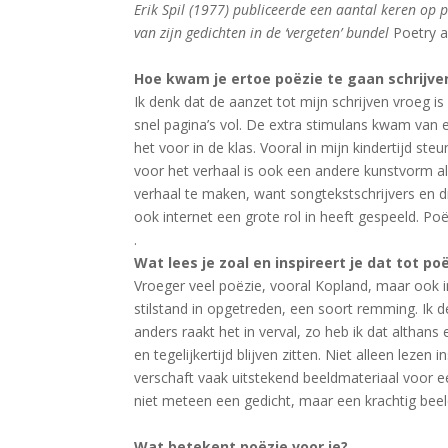
Erik Spil (1977) publiceerde een aantal keren op pa
van zijn gedichten in de ‘vergeten’ bundel
Poetry a
Hoe kwam je ertoe poëzie te gaan schrijve
Ik denk dat de aanzet tot mijn schrijven vroeg is
snel pagina’s vol. De extra stimulans kwam van ee
het voor in de klas. Vooral in mijn kindertijd st
voor het verhaal is ook een andere kunstvorm al
verhaal te maken, want songtekstschrijvers en di
ook internet een grote rol in heeft gespeeld. P
.
Wat lees je zoal en inspireert je dat tot
poë
Vroeger veel poëzie, vooral Kopland, maar ook i
stilstand in opgetreden, een soort remming. Ik 
anders raakt het in verval, zo heb ik dat alth
en tegelijkertijd blijven zitten. Niet alleen lez
verschaft vaak uitstekend beeldmateriaal voor ee
niet meteen een gedicht, maar een krachtig beel
Wat betekent poëzie voor je?