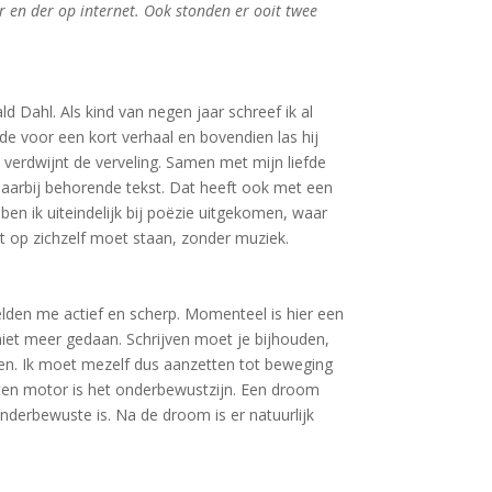
r en der op internet. Ook stonden er ooit twee
d Dahl. Als kind van negen jaar schreef ik al
nde voor een kort verhaal en bovendien las hij
t, verdwijnt de verveling. Samen met mijn liefde
daarbij behorende tekst. Dat heeft ook met een
ben ik uiteindelijk bij poëzie uitgekomen, waar
ht op zichzelf moet staan, zonder muziek.
elden me actief en scherp. Momenteel is hier een
niet meer gedaan. Schrijven moet je bijhouden,
pen. Ik moet mezelf dus aanzetten tot beweging
hatten motor is het onderbewustzijn. Een droom
onderbewuste is. Na de droom is er natuurlijk