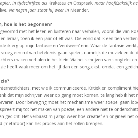
pier, in tijdschriften als
Krakatau
en
Opspraak
, maar hoofdzakelijk he
live
. Na negen jaar staat hij weer in
Meander.
n, hoe is het begonnen?
 gevormd met het lezen en luisteren naar verhalen, vooral die van Roal
n leraar, toen ik een jaar of elf was. Die vond dat ik een tien verdie
eunde ik erg op mijn fantasie en ‘verdween’ erin. Waar de fantasie werk
 vroeg een rol van betekenis gaan spelen, namelijk de muziek en de 
chters maken verhalen in het klein. Via het schrijven van songteksten 
oëzie heeft vaak meer om het lijf dan een songtekst, omdat een gedic
zie?
nternetdichters, met wie ik communiceerde. Kritiek en compliment hi
denk dat mijn schrijven weer op gang moet komen, te lang heb ik het 
ans ervaren. Door beweging moet het mechanisme weer soepel gaan lo
en inspireert mij tot het maken van poëzie; een andere niet te ondersc
n gedicht. Het verbaast mij altijd weer hoe creatief en origineel het 
d (metafoor) kan het proces aan het rollen brengen.