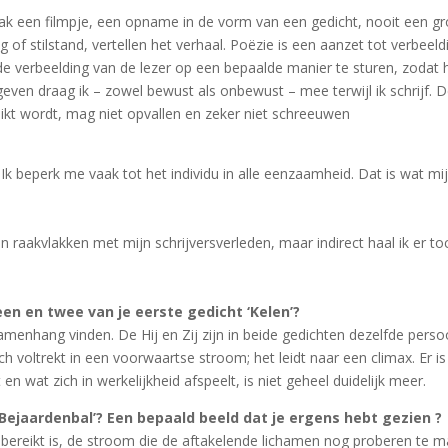
 maak een filmpje, een opname in de vorm van een gedicht, nooit een gr
f stilstand, vertellen het verhaal. Poëzie is een aanzet tot verbeeld
ht de verbeelding van de lezer op een bepaalde manier te sturen, zoda
even draag ik – zowel bewust als onbewust – mee terwijl ik schrijf. De 
eikt wordt, mag niet opvallen en zeker niet schreeuwen
 beperk me vaak tot het individu in alle eenzaamheid. Dat is wat mij 
n raakvlakken met mijn schrijversverleden, maar indirect haal ik er to
en en twee van je eerste gedicht ‘Kelen’?
e samenhang vinden. De Hij en Zij zijn in beide gedichten dezelfde p
 zich voltrekt in een voorwaartse stroom; het leidt naar een climax. Er
 en wat zich in werkelijkheid afspeelt, is niet geheel duidelijk meer.
‘Bejaardenbal’? Een bepaald beeld dat je
ergens
hebt gezien ?
 bereikt is, de stroom die de aftakelende lichamen nog proberen te m