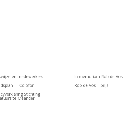
wijze en medewerkers
In memoriam Rob de Vos
idsplan
Colofon
Rob de Vos – prijs
acyverklaring Stichting
ratuursite Meander