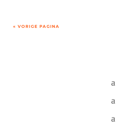
1935) geldt als een van de grootste...
« VORIGE PAGINA