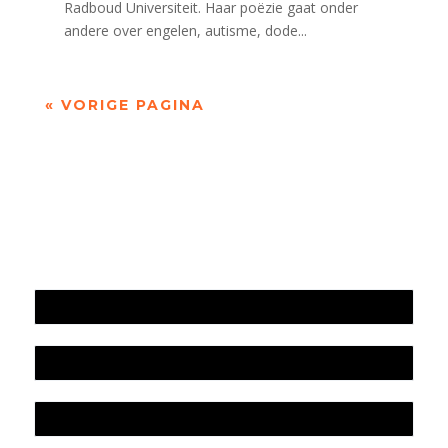
Radboud Universiteit. Haar poëzie gaat onder
andere over engelen, autisme, dode...
« VORIGE PAGINA
Jaarrekening 2025 en begroting 2026
Jaarverslag 2025
Jaarrekening 2024 en begroting 2025