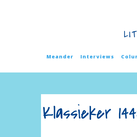
LI
Meander
Interviews
Colu
Klassieker 144