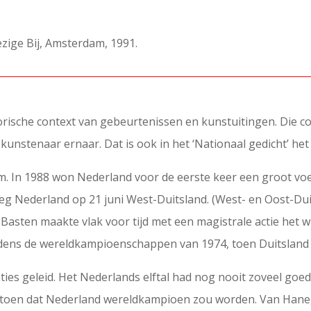
ezige Bij, Amsterdam, 1991.
orische context van gebeurtenissen en kunstuitingen. Die c
kunstenaar ernaar. Dat is ook in het ‘Nationaal gedicht’ het 
atum. In 1988 won Nederland voor de eerste keer een groot v
oeg Nederland op 21 juni West-Duitsland. (West- en Oost-Du
n Basten maakte vlak voor tijd met een magistrale actie he
jdens de wereldkampioenschappen van 1974, toen Duitsland 
ties geleid. Het Nederlands elftal had nog nooit zoveel goe
 toen dat Nederland wereldkampioen zou worden. Van Hane