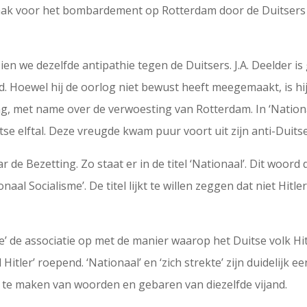
ak voor het bombardement op Rotterdam door de Duitsers i
zien we dezelfde antipathie tegen de Duitsers. J.A. Deelder i
 Hoewel hij de oorlog niet bewust heeft meegemaakt, is hij,
, met name over de verwoesting van Rotterdam. In ‘Nationa
se elftal. Deze vreugde kwam puur voort uit zijn anti-Duits
 de Bezetting. Zo staat er in de titel ‘Nationaal’. Dit woord 
aal Socialisme’. De titel lijkt te willen zeggen dat niet Hi
’ de associatie op met de manier waarop het Duitse volk Hit
Hitler’ roepend. ‘Nationaal’ en ‘zich strekte’ zijn duidelijk ee
k te maken van woorden en gebaren van diezelfde vijand.