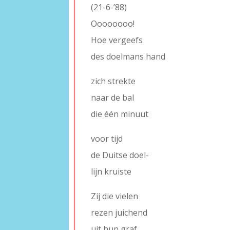
(21-6-’88)
Oooooooo!
Hoe vergeefs
des doelmans hand
zich strekte
naar de bal
die één minuut
voor tijd
de Duitse doel-
lijn kruiste
Zij die vielen
rezen juichend
uit hun graf