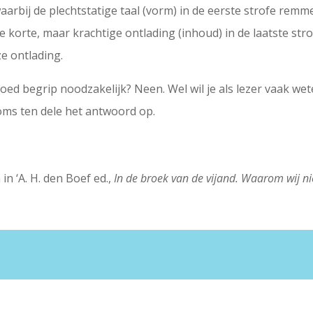
 waarbij de plechtstatige taal (vorm) in de eerste strofe rem
e korte, maar krachtige ontlading (inhoud) in de laatste str
ze ontlading.
goed begrip noodzakelijk? Neen. Wel wil je als lezer vaak we
oms ten dele het antwoord op.
in ‘A. H. den Boef ed.,
In de broek van de vijand. Waarom wij ni