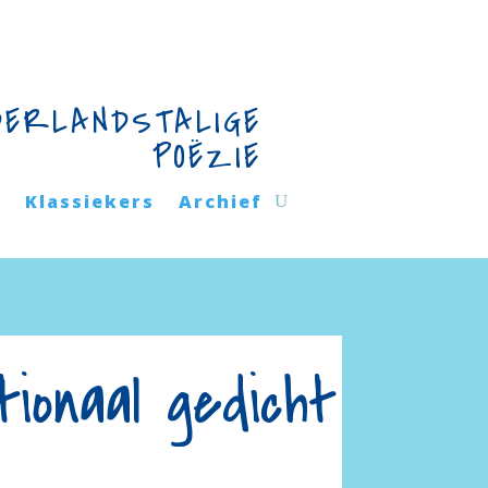
DERLANDSTALIGE
POËZIE
n
Klassiekers
Archief
tionaal gedicht