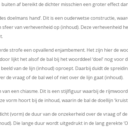
 buiten af bereikt de dichter misschien een groter effect d
es doelmans hand’. Dit is een ouderwetse constructie, waardo
een sfeer van verhevenheid op (inhoud). Deze verhevenheid 
t.
 derde strofe een opvallend enjambement. Het zijn hier de w
r lijkt het alsof de bal bij het woorddeel ‘doel’ nog voor de do
t beeld van de lijn (inhoud) oproept. Daarbij duidt de spreid
 de vraag of de bal wel of niet over de lijn gaat (inhoud).
van een chiasme. Dit is een stijlfiguur waarbij de rijmwoord
. Deze vorm hoort bij de inhoud, waarin de bal de doellijn ‘kruist
cht (vorm) de duur van de onzekerheid over de vraag of de ba
houd). Die lange duur wordt uitgedrukt in de lang gerekte ‘O