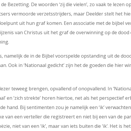
an de Bezetting. De woorden ‘zij die vielen’, zo vaak te lez
sers vermoorde verzetsstrijders, maar Deelder stelt het hi
oelpunt uit hun graf komen. Een associatie met de bijbel ve
jzenis van Christus uit het graf de overwinning op de dood 
ning.
s, namelijk de in de Bijbel voorspelde opstanding uit de do
an. Ook in ‘Nationaal gedicht’ zijn het de goeden die hie
lezer teweeg brengen, opvallend of onopvallend. In ‘Nationaa
en ‘zich strekte’ horen hiertoe, net als het perspectief erb
n de hand. Bij sentimenten zou je namelijk een ‘ik’ verwachten
ke van een verteller die registreert en niet bij een van de part
zie, niet van een ‘ik’, maar van iets buiten die ‘ik’. Het is 