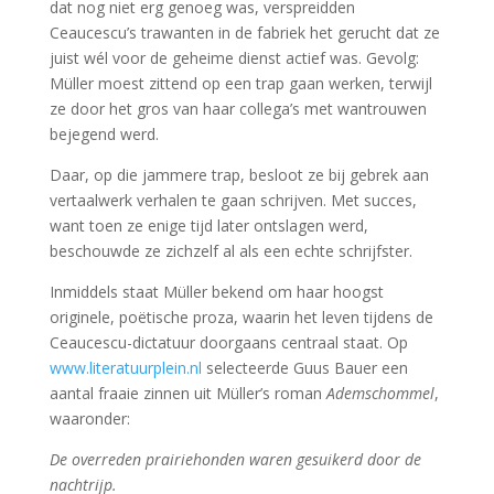
dat nog niet erg genoeg was, verspreidden
Ceaucescu’s trawanten in de fabriek het gerucht dat ze
juist wél voor de geheime dienst actief was. Gevolg:
Müller moest zittend op een trap gaan werken, terwijl
ze door het gros van haar collega’s met wantrouwen
bejegend werd.
Daar, op die jammere trap, besloot ze bij gebrek aan
vertaalwerk verhalen te gaan schrijven. Met succes,
want toen ze enige tijd later ontslagen werd,
beschouwde ze zichzelf al als een echte schrijfster.
Inmiddels staat Müller bekend om haar hoogst
originele, poëtische proza, waarin het leven tijdens de
Ceaucescu-dictatuur doorgaans centraal staat. Op
www.literatuurplein.nl
selecteerde Guus Bauer een
aantal fraaie zinnen uit Müller’s roman
Ademschommel
,
waaronder:
De overreden prairiehonden waren gesuikerd door de
nachtrijp.