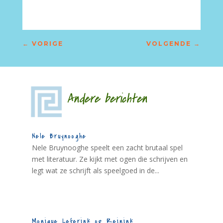
←
VORIGE
VOLGENDE
→
Andere berichten
Nele Bruynooghe
Nele Bruynooghe speelt een zacht brutaal spel
met literatuur. Ze kijkt met ogen die schrijven en
legt wat ze schrijft als speelgoed in de...
Monique Leferink op Reinink