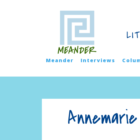
LI
Meander
Interviews
Colu
Annemarie