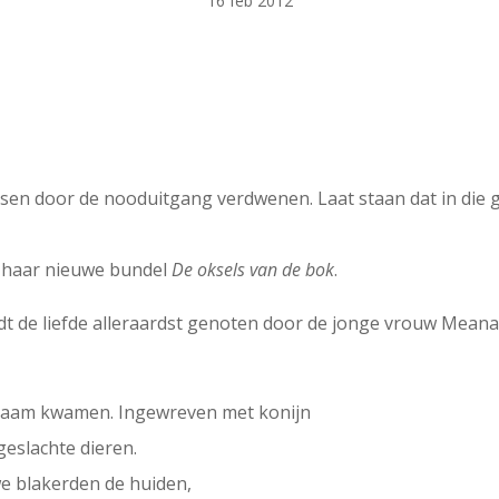
16 feb 2012
sen door de nooduitgang verdwenen. Laat staan dat in die g
n haar nieuwe bundel
De oksels van de bok
.
ordt de liefde alleraardst genoten door de jonge vrouw Meana
ichaam kwamen. Ingewreven met konijn
geslachte dieren.
e blakerden de huiden,