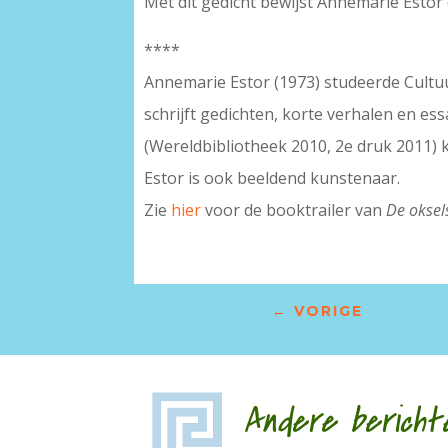
Met dit gedicht bewijst Annemarie Estor d
****
Annemarie Estor (1973) studeerde Cultuu
schrijft gedichten, korte verhalen en es
(Wereldbibliotheek 2010, 2e druk 2011) 
Estor is ook beeldend kunstenaar.
Zie
hier
voor de booktrailer van
De oksel
←
VORIGE
Andere bericht