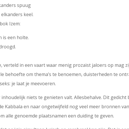
lkanders spuug
 elkanders keel.
 bok Izem:
is een holte.
edroogd.
 verteld in een vaart waar menig prozaïst jaloers op mag zij
ele behoefte om thema’s te benoemen, duisterheden te ontra
 seks: je laat je meevoeren.
inhoudelijk niets te genieten valt. Allesbehalve. Dit gedicht
, de Kabbala en naar ongetwijfeld nog veel meer bronnen va
 om alle genoemde plaatsnamen een duiding te geven.