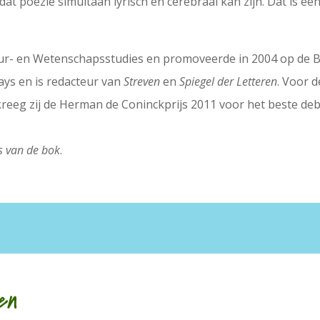
at poëzie simultaan lyrisch en cerebraal kan zijn. Dat is een
r- en Wetenschapsstudies en promoveerde in 2004 op de Brit
says en is redacteur van
Streven
en
Spiegel der Letteren
. Voor 
kreeg zij de Herman de Coninckprijs 2011 voor het beste deb
s van de bok
.
en