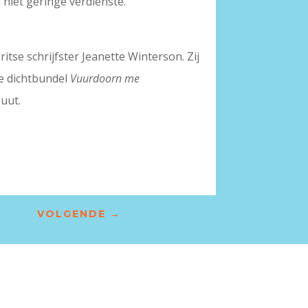
 niet geringe verdienste.
se schrijfster Jeanette Winterson. Zij
de dichtbundel
Vuurdoorn me
uut.
VOLGENDE
→