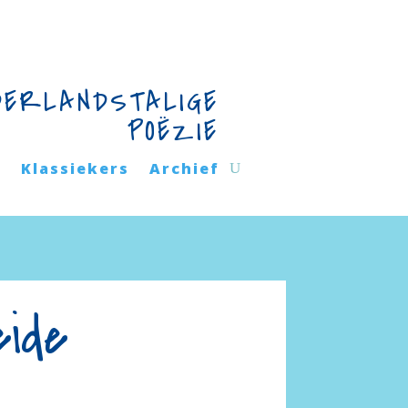
DERLANDSTALIGE
POËZIE
n
Klassiekers
Archief
eide