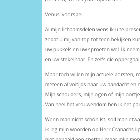
Venus’ voorspel
Al mijn lichaamsdelen wens ik u te pres
zodat u mij van top tot teen bekijken kunt
uw pukkels en uw sproeten wel. Ik nee
en uw stekelhaar. En zelfs die oppergaai 
Maar toch willen mijn actuele borsten, r
meteen al voltijds naar uw aandacht en
Mijn schouders, mijn ogen of mijn oortje
Van heel het vrouwendom ben ik het par
Wenn man nicht schön ist, soll man etw
ik leg mijn woorden op Herr Cranachs li
niet bepaald een spetter, maar mijn men