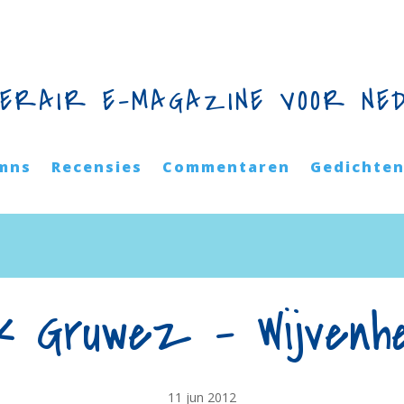
TERAIR E-MAGAZINE VOOR NE
mns
Recensies
Commentaren
Gedichte
k Gruwez – Wijvenh
11 jun 2012