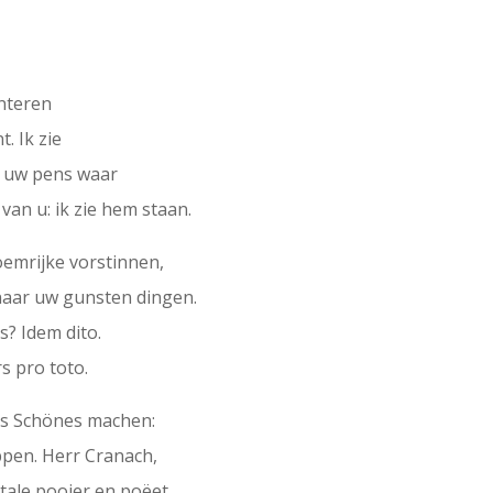
enteren
. Ik zie
m uw pens waar
van u: ik zie hem staan.
oemrijke vorstinnen,
 naar uw gunsten dingen.
s? Idem dito.
s pro toto.
as Schönes machen:
ppen. Herr Cranach,
tale pooier en poëet.