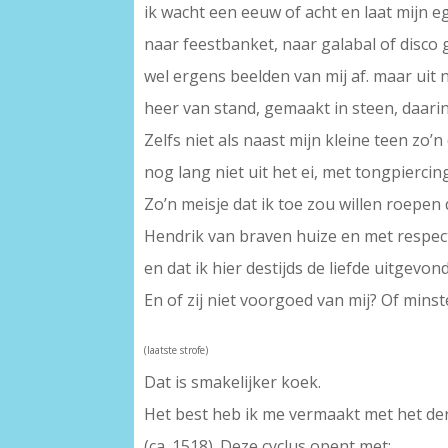
ik wacht een eeuw of acht en laat mijn ego
naar feestbanket, naar galabal of disco
wel ergens beelden van mij af. maar uit n
heer van stand, gemaakt in steen, daari
Zelfs niet als naast mijn kleine teen zo’n
nog lang niet uit het ei, met tongpiercin
Zo’n meisje dat ik toe zou willen roepen 
Hendrik van braven huize en met respec
en dat ik hier destijds de liefde uitgevon
En of zij niet voorgoed van mij? Of mins
(laatste strofe)
Dat is smakelijker koek.
Het best heb ik me vermaakt met het derd
(ca. 1518). Deze cyclus opent met: