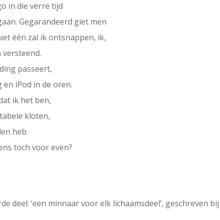
 in die verre tijd
 gaan. Gegarandeerd giet men
iet één zal ik ontsnappen, ik,
n versteend.
 ding passeert,
g en iPod in de oren.
dat ik het ben,
tabele kloten,
den heb.
tens toch voor even?
e deel: ‘een minnaar voor elk lichaamsdeel’, geschreven bij