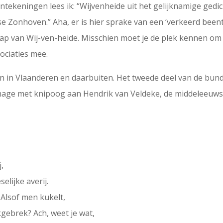
antekeningen lees ik: “Wijvenheide uit het gelijknamige gedi
 Zonhoven.” Aha, er is hier sprake van een ‘verkeerd beentj
ap van Wij-ven-heide. Misschien moet je de plek kennen om d
ociaties mee.
 in Vlaanderen en daarbuiten. Het tweede deel van de bundel
age met knipoog aan Hendrik van Veldeke, de middeleeuwse
j,
elijke averij.
 Alsof men kukelt,
akgebrek? Ach, weet je wat,