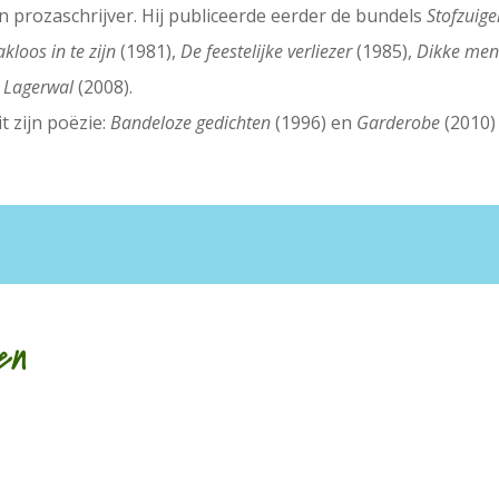
en prozaschrijver. Hij publiceerde eerder de bundels
Stofzuig
kloos in te zijn
(1981),
De feestelijke verliezer
(1985),
Dikke men
n
Lagerwal
(2008).
 zijn poëzie:
Bandeloze gedichten
(1996) en
Garderobe
(2010)
en