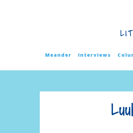
LI
Meander
Interviews
Colu
Luu