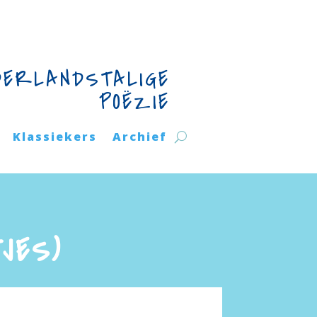
DERLANDSTALIGE
POËZIE
Klassiekers
Archief
JES)