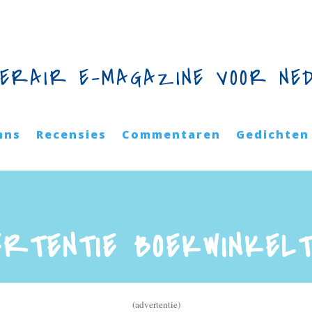
TERAIR E-MAGAZINE VOOR NE
mns
Recensies
Commentaren
Gedichten
ERTENTIE BOEKWINKELT
(advertentie)