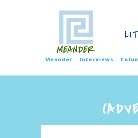
LI
Meander
Interviews
Colu
(ADV